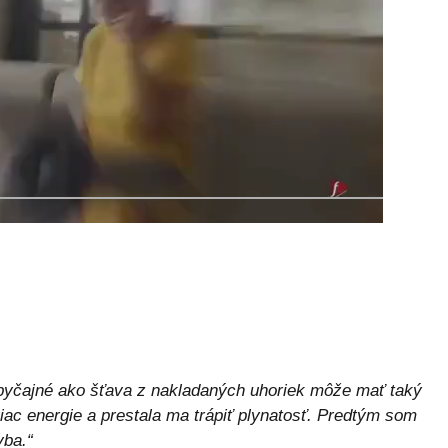
?
obyčajné ako šťava z nakladaných uhoriek môže mať taký
iac energie a prestala ma trápiť plynatosť. Predtým som
yba.“