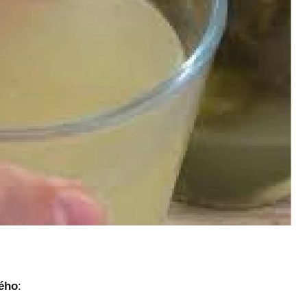
dého
: