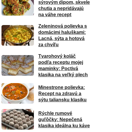
sýrovým dipom, skvele
chutia a nepridávajú
na váhe recept
Zeleninová polievka s
domácimi haluškami:
Lacná, sýta a hotová
za chvíľu
Tvarohový koláč
podľa receptu mojej
maminky: Poctivá
klasika na veľký plech
Minestrone polievka:
Recept na zdravú a
sýtu taliansku klasiku
Rýchle rumové
guľôčky: Nepečená
klasika ideálna ku káve