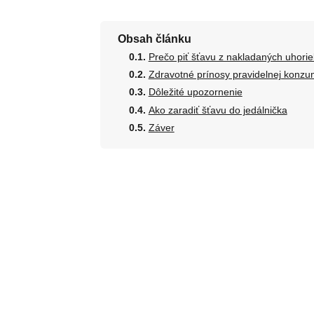
Obsah článku
Prečo piť šťavu z nakladaných uhori
Zdravotné prínosy pravidelnej konzu
Dôležité upozornenie
Ako zaradiť šťavu do jedálnička
Záver