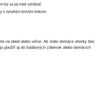
m by sa jej mali vyhýbať.
by s vysokým krvným tlakom.
eálne na obed alebo večer. Ak máte domáce uhorky bez
 ju použiť aj do šalátových zálievok alebo domácich