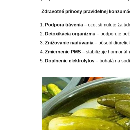
Zdravotné prínosy pravidelnej konzumá
Podpora trávenia
– ocot stimuluje žalúd
Detoxikácia organizmu
– podporuje peče
Znižovanie nadúvania
– pôsobí diuretick
Zmiernenie PMS
– stabilizuje hormonáln
Doplnenie elektrolytov
– bohatá na sodík