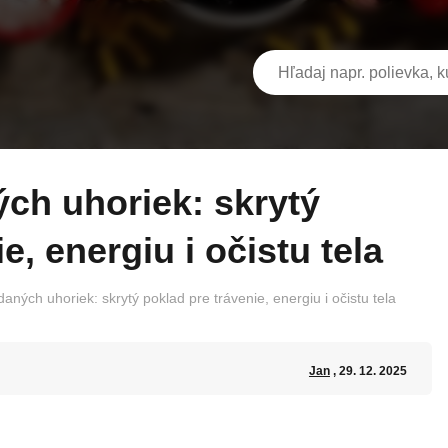
e, energiu i očistu tela
aných uhoriek: skrytý poklad pre trávenie, energiu i očistu tela
Jan
, 29. 12. 2025