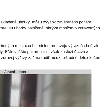
 nakladané uhorky, môžu zvyšok zaváraného pohára
 ktorej sú uhorky naložené, skrýva množstvo zdravotných
imných mesiacoch – nielen pre svoju výraznú chuť, ale i
ly. Ešte väčšiu pozornosť si však zaslúži
šťava z
e zdravej výživy začína radiť medzi prírodné detoxikačné
Advertisement