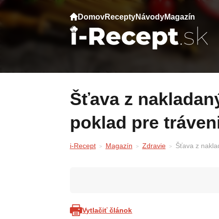
Domov
Recepty
Návody
Magazín
Šťava z nakladaných uhoriek: skrytý
poklad pre tráveni
i-Recept
Magazín
Zdravie
Šťava z naklad
Vytlačiť článok