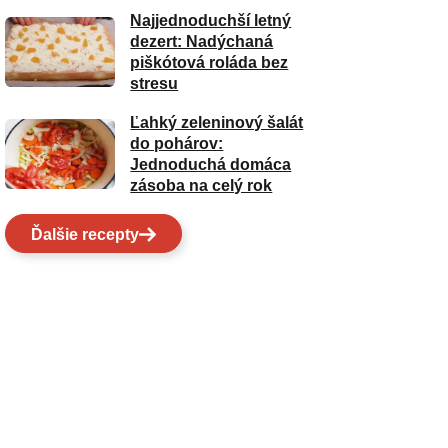
Najjednoduchší letný
dezert: Nadýchaná
piškótová roláda bez
stresu
Ľahký zeleninový šalát
do pohárov:
Jednoduchá domáca
zásoba na celý rok
Ďalšie recepty