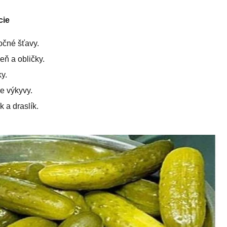
cie
očné šťavy.
ň a obličky.
y.
e výkyvy.
 a draslík.