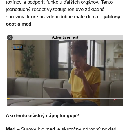
toxínov a podporiť funkciu ďalších orgánov. Tento
jednoduchý recept vyžaduje len dve základné
suroviny, ktoré pravdepodobne máte doma –
jablčný
ocot a med
.
Advertisement
Ako tento očistný nápoj funguje?
Med
– Surový bio med je skutočný prírodný poklad.