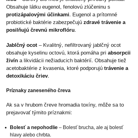
Obsahuje látku eugenol, fenolovú zlúčeninu s
protizápalovými účinkami
. Eugenol a prítomné
probiotické baktérie zabezpečujú
zdravé trávenie a
posilňujú črevnú mikroflóru
.
Jablčný ocot
– Kvalitný, nefiltrovaný jablčný ocot
obsahuje kyselinu octovú, ktorá pomáha pri
absorpcii
živín
a likvidácii nežiaducich baktérií. Obsahuje tiež
acetobaktérie z kvasenia, ktoré podporujú
trávenie a
detoxikáciu čriev
.
Príznaky zaneseného čreva
Ak sa v hrubom čreve hromadia toxíny, môže sa to
prejavovať týmito príznakmi:
Bolesť a nepohodlie
– Bolesť brucha, ale aj bolesť
hlavy alebo chrbta.