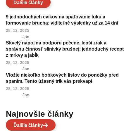
Ďalšie články
9 jednoduchých cvikov na spaľovanie tuku a
formovanie brucha: viditeľné výsledky už za 14 dní
28. 12. 2025
Jan
Skvelý nápoj na podporu pečene, lepší zrak a
správnu činnosť slinivky brušnej: jednoduchý recept
z mrkvy a jabĺk
28. 12. 2025
Jan
Vložte niekoľko bobkových listov do ponožky pred
spaním. Tento úžasný trik vás prekvapí
28. 12. 2025
Jan
Najnovšie články
Ďalšie články