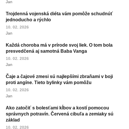
Jan
Trojdenná vojenská diéta vám pomôže schudnúť
jednoducho a rýchlo
10. 02. 2026
Jan
Každá choroba má v prírode svoj liek. O tom bola
presvedčená aj samotná Baba Vanga
10. 02. 2026
Jan
Čaje a čajové zmesi sú najlepšími zbraňami v boji
proti angíne. Tieto bylinky vám pomôžu
10. 02. 2026
Jan
Ako zatočiť s bolesťami kĺbov a kostí pomocou
správnych potravín. Červená cibuľa a zemiaky sú
základ
10. 02. 2026