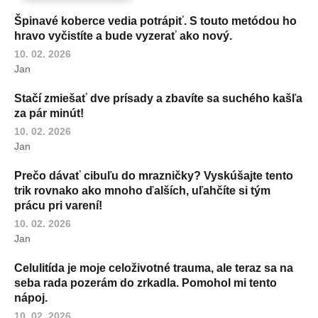
Špinavé koberce vedia potrápiť. S touto metódou ho
hravo vyčistíte a bude vyzerať ako nový.
10. 02. 2026
Jan
Stačí zmiešať dve prísady a zbavíte sa suchého kašľa
za pár minút!
10. 02. 2026
Jan
Prečo dávať cibuľu do mrazničky? Vyskúšajte tento
trik rovnako ako mnoho ďalších, uľahčíte si tým
prácu pri varení!
10. 02. 2026
Jan
Celulitída je moje celoživotné trauma, ale teraz sa na
seba rada pozerám do zrkadla. Pomohol mi tento
nápoj.
10. 02. 2026