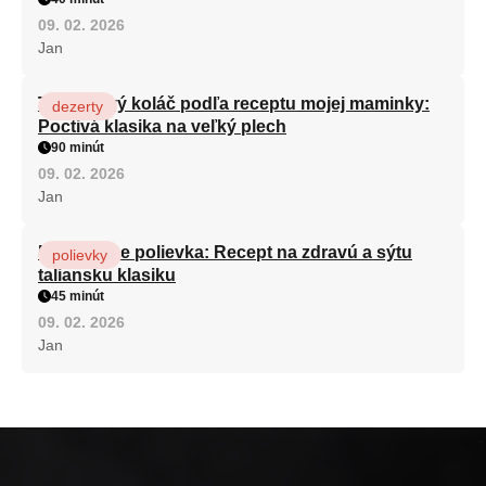
09. 02. 2026
Jan
Tvarohový koláč podľa receptu mojej maminky:
dezerty
Poctivá klasika na veľký plech
90 minút
09. 02. 2026
Jan
Minestrone polievka: Recept na zdravú a sýtu
polievky
taliansku klasiku
45 minút
09. 02. 2026
Jan