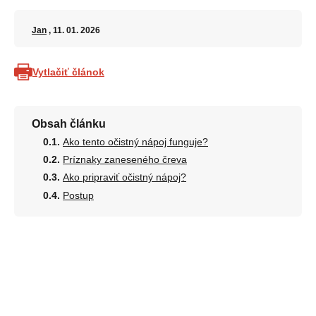
Jan
, 11. 01. 2026
Vytlačiť článok
Obsah článku
Ako tento očistný nápoj funguje?
Príznaky zaneseného čreva
Ako pripraviť očistný nápoj?
Postup