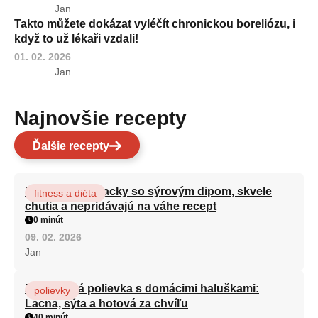
Jan
Takto můžete dokázat vyléčít chronickou boreliózu, i
když to už lékaři vzdali!
01. 02. 2026
Jan
Najnovšie recepty
Ďalšie recepty
Brokolicové placky so sýrovým dipom, skvele
fitness a diéta
chutia a nepridávajú na váhe recept
0 minút
09. 02. 2026
Jan
Zeleninová polievka s domácimi haluškami:
polievky
Lacná, sýta a hotová za chvíľu
40 minút