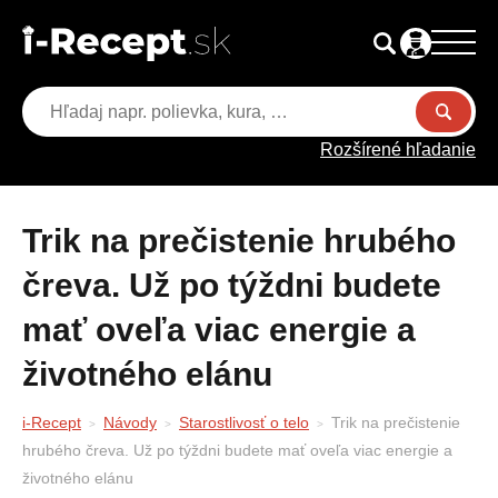
Rozšírené hľadanie
Trik na prečistenie hrubého
čreva. Už po týždni budete
mať oveľa viac energie a
životného elánu
i-Recept
Návody
Starostlivosť o telo
Trik na prečistenie
hrubého čreva. Už po týždni budete mať oveľa viac energie a
životného elánu