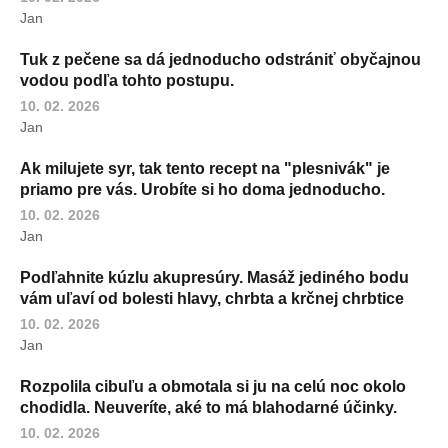
Jan
Tuk z pečene sa dá jednoducho odstrániť obyčajnou
vodou podľa tohto postupu.
10. 02. 2026
Jan
Ak milujete syr, tak tento recept na "plesnivák" je
priamo pre vás. Urobíte si ho doma jednoducho.
10. 02. 2026
Jan
Podľahnite kúzlu akupresúry. Masáž jediného bodu
vám uľaví od bolesti hlavy, chrbta a krčnej chrbtice
10. 02. 2026
Jan
Rozpolila cibuľu a obmotala si ju na celú noc okolo
chodidla. Neuveríte, aké to má blahodarné účinky.
10. 02. 2026