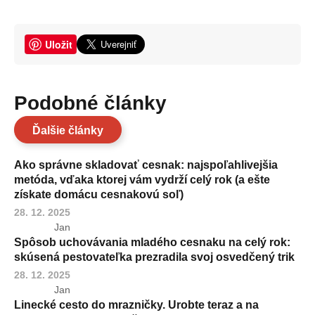
Uložit
Podobné články
Ďalšie články
Ako správne skladovať cesnak: najspoľahlivejšia
metóda, vďaka ktorej vám vydrží celý rok (a ešte
získate domácu cesnakovú soľ)
28. 12. 2025
Jan
Spôsob uchovávania mladého cesnaku na celý rok:
skúsená pestovateľka prezradila svoj osvedčený trik
28. 12. 2025
Jan
Linecké cesto do mrazničky. Urobte teraz a na