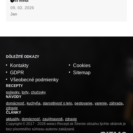
45 minút
09. 02. 2026
Jan
DÔLEŽITÉ ODKAZY
Kontakty
Cookies
GDPR
Sitemap
Všeobecné podmienky
RECEPTY
polievky
torty
chuťovky
NÁVODY
domácnosť
kuchyňa
starostlivosť o telo
pestovanie
varenie
záhrada
zdravie
ČLÁNKY
aktuality
domácnosť
zaujímavosti
zdravie
Copyright © 2017 - 2026 www.i-Recept.sk Šírenie obsahu týchto stránok je
bez písomného súhlasu autorov zakázané.