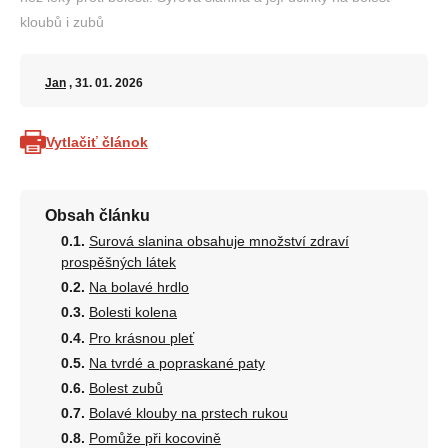
kloubů i zubů
Jan
, 31. 01. 2026
Vytlačiť článok
Obsah článku
Surová slanina obsahuje množství zdraví
prospěšných látek
Na bolavé hrdlo
Bolesti kolena
Pro krásnou pleť
Na tvrdé a popraskané paty
Bolest zubů
Bolavé klouby na prstech rukou
Pomůže při kocovině