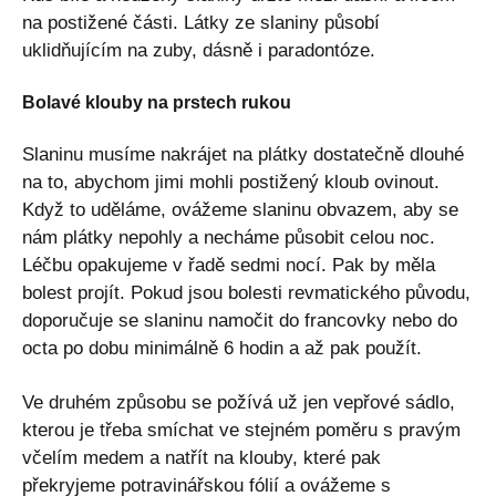
na postižené části. Látky ze slaniny působí
uklidňujícím na zuby, dásně i paradontóze.
Bolavé klouby na prstech rukou
Slaninu musíme nakrájet na plátky dostatečně dlouhé
na to, abychom jimi mohli postižený kloub ovinout.
Když to uděláme, ovážeme slaninu obvazem, aby se
nám plátky nepohly a necháme působit celou noc.
Léčbu opakujeme v řadě sedmi nocí. Pak by měla
bolest projít. Pokud jsou bolesti revmatického původu,
doporučuje se slaninu namočit do francovky nebo do
octa po dobu minimálně 6 hodin a až pak použít.
Ve druhém způsobu se požívá už jen vepřové sádlo,
kterou je třeba smíchat ve stejném poměru s pravým
včelím medem a natřít na klouby, které pak
překryjeme potravinářskou fólií a ovážeme s