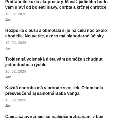
Podľahnite kúzlu akupresúry. Masáž jediného bodu
vám uľaví od bolesti hlavy, chrbta a krčnej chrbtice
10. 02. 2026
Jan
Rozpolila cibuľu a obmotala si ju na celú noc okolo
chodidla. Neuveríte, aké to má blahodarné účinky.
10. 02. 2026
Jan
Trojdenná vojenská diéta vám pomôže schudnúť
jednoducho a rýchlo
10. 02. 2026
Jan
Každá choroba má v prírode svoj liek. O tom bola
presvedčená aj samotná Baba Vanga
10. 02. 2026
Jan
Čaje a čajové zmesi sú najlepšími zbraňami v boji