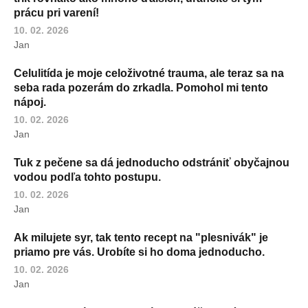
prácu pri varení!
10. 02. 2026
Jan
Celulitída je moje celoživotné trauma, ale teraz sa na
seba rada pozerám do zrkadla. Pomohol mi tento
nápoj.
10. 02. 2026
Jan
Tuk z pečene sa dá jednoducho odstrániť obyčajnou
vodou podľa tohto postupu.
10. 02. 2026
Jan
Ak milujete syr, tak tento recept na "plesnivák" je
priamo pre vás. Urobíte si ho doma jednoducho.
10. 02. 2026
Jan