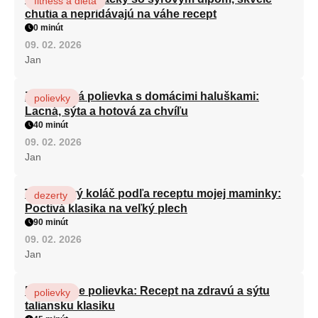
fitness a diéta
chutia a nepridávajú na váhe recept
0 minút
09. 02. 2026
Jan
Zeleninová polievka s domácimi haluškami:
polievky
Lacná, sýta a hotová za chvíľu
40 minút
09. 02. 2026
Jan
Tvarohový koláč podľa receptu mojej maminky:
dezerty
Poctivá klasika na veľký plech
90 minút
09. 02. 2026
Jan
Minestrone polievka: Recept na zdravú a sýtu
polievky
taliansku klasiku