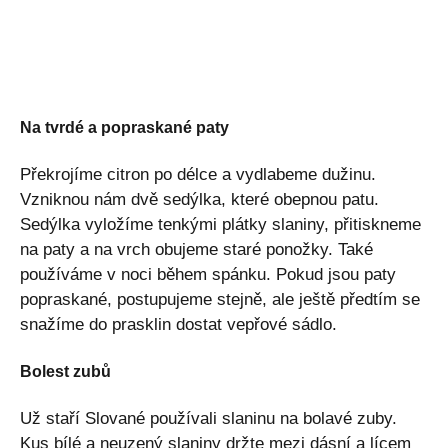
Na tvrdé a popraskané paty
Překrojíme citron po délce a vydlabeme dužinu.
Vzniknou nám dvě sedýlka, které obepnou patu.
Sedýlka vyložíme tenkými plátky slaniny, přitiskneme
na paty a na vrch obujeme staré ponožky. Také
používáme v noci během spánku. Pokud jsou paty
popraskané, postupujeme stejně, ale ještě předtím se
snažíme do prasklin dostat vepřové sádlo.
Bolest zubů
Už staří Slované používali slaninu na bolavé zuby.
Kus bílé a neuzený slaniny držte mezi dásní a lícem