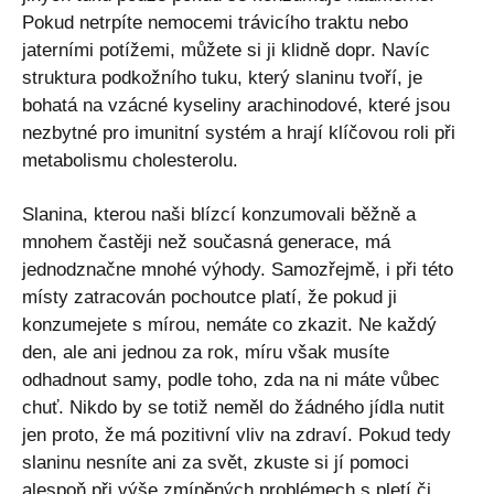
Pokud netrpíte nemocemi trávicího traktu nebo
jaterními potížemi, můžete si ji klidně dopr. Navíc
struktura podkožního tuku, který slaninu tvoří, je
bohatá na vzácné kyseliny arachinodové, které jsou
nezbytné pro imunitní systém a hrají klíčovou roli při
metabolismu cholesterolu.
Slanina, kterou naši blízcí konzumovali běžně a
mnohem častěji než současná generace, má
jednodznačne mnohé výhody. Samozřejmě, i při této
místy zatracován pochoutce platí, že pokud ji
konzumejete s mírou, nemáte co zkazit. Ne každý
den, ale ani jednou za rok, míru však musíte
odhadnout samy, podle toho, zda na ni máte vůbec
chuť. Nikdo by se totiž neměl do žádného jídla nutit
jen proto, že má pozitivní vliv na zdraví. Pokud tedy
slaninu nesníte ani za svět, zkuste si jí pomoci
alespoň při výše zmíněných problémech s pletí či