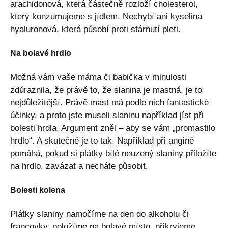
arachidonová, která částečně rozloží cholesterol,
který konzumujeme s jídlem. Nechybí ani kyselina
hyaluronová, která působí proti stárnutí pleti.
Na bolavé hrdlo
Možná vám vaše máma či babička v minulosti
zdůraznila, že právě to, že slanina je mastná, je to
nejdůležitější. Právě mast má podle nich fantastické
účinky, a proto jste museli slaninu například jíst při
bolesti hrdla. Argument zněl – aby se vám „promastilo
hrdlo“. A skutečně je to tak. Například při angíně
pomáhá, pokud si plátky bílé neuzený slaniny přiložíte
na hrdlo, zavázat a necháte působit.
Bolesti kolena
Plátky slaniny namočíme na den do alkoholu či
francovky, položíme na bolavé místo, přikryjeme