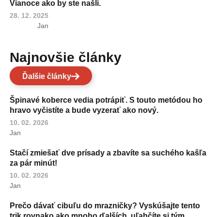
Vianoce ako by ste našli.
28. 12. 2025
Jan
Najnovšie články
Ďalšie články
Špinavé koberce vedia potrápiť. S touto metódou ho
hravo vyčistíte a bude vyzerať ako nový.
10. 02. 2026
Jan
Stačí zmiešať dve prísady a zbavíte sa suchého kašľa
za pár minút!
10. 02. 2026
Jan
Prečo dávať cibuľu do mrazničky? Vyskúšajte tento
trik rovnako ako mnoho ďalších, uľahčíte si tým