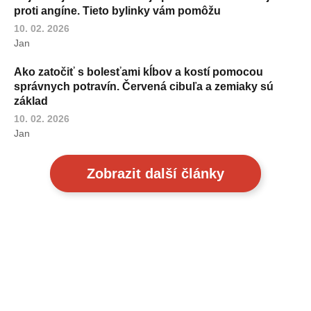
proti angíne. Tieto bylinky vám pomôžu
10. 02. 2026
Jan
Ako zatočiť s bolesťami kĺbov a kostí pomocou
správnych potravín. Červená cibuľa a zemiaky sú
základ
10. 02. 2026
Jan
Zobrazit další články