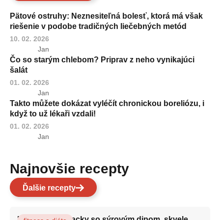
Pätové ostruhy: Neznesiteľná bolesť, ktorá má však
riešenie v podobe tradičných liečebných metód
10. 02. 2026
Jan
Čo so starým chlebom? Priprav z neho vynikajúci
šalát
01. 02. 2026
Jan
Takto můžete dokázat vyléčít chronickou boreliózu, i
když to už lékaři vzdali!
01. 02. 2026
Jan
Najnovšie recepty
Ďalšie recepty
Brokolicové placky so sýrovým dipom, skvele