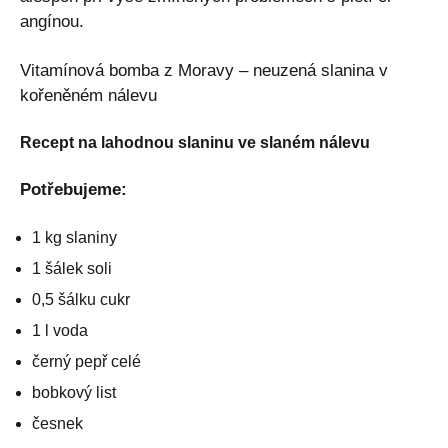
angínou.
Vitamínová bomba z Moravy – neuzená slanina v
kořeněném nálevu
Recept na lahodnou slaninu ve slaném nálevu
Potřebujeme:
1 kg slaniny
1 šálek soli
0,5 šálku cukr
1 l voda
černý pepř celé
bobkový list
česnek