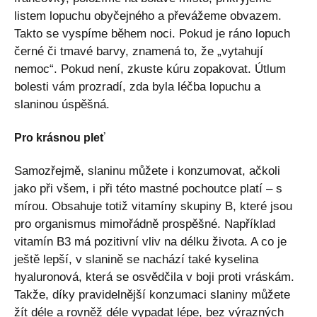
listem lopuchu obyčejného a převážeme obvazem.
Takto se vyspíme během noci. Pokud je ráno lopuch
černé či tmavé barvy, znamená to, že „vytahují
nemoc“. Pokud není, zkuste kúru zopakovat. Útlum
bolesti vám prozradí, zda byla léčba lopuchu a
slaninou úspěšná.
Pro krásnou pleť
Samozřejmě, slaninu můžete i konzumovat, ačkoli
jako při všem, i při této mastné pochoutce platí – s
mírou. Obsahuje totiž vitamíny skupiny B, které jsou
pro organismus mimořádně prospěšné. Například
vitamín B3 má pozitivní vliv na délku života. A co je
ještě lepší, v slanině se nachází také kyselina
hyaluronová, která se osvědčila v boji proti vráskám.
Takže, díky pravidelnější konzumaci slaniny můžete
žít déle a rovněž déle vypadat lépe, bez výrazných