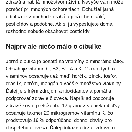
zdravá a nabitá množstvom živín. Navyše vám môže
pomôcť pri mnohých ochoreniach. Bohužiaľ jarná
cibuľka je v obchode drahá a plná chemikálií,
pesticídov a podobne. Ak si ju vypestujete doma,
rozhodne nebude obsahovať pesticídy.
Najprv ale niečo málo o cibuľke
Jarná cibuľka je bohatá na vitamíny a minerálne látky.
Obsahuje vitamín C, B2, B1, A a K. Okrem týchto
vitamínov obsahuje tiež meď, horčík, zinok, fosfor,
draslík, chróm, mangán a väčšie množstvo vlákniny.
Ďalej je silným zdrojom antioxidantov a pomáha
podporovať zdravie človeka. Napríklad podporuje
zdravé kosti, pretože iba 12 gramov stoniek cibuľky
obsahuje takmer 20 mikrogramov vitamínu K, čo
predstavuje 16 % odporúčanej dennej dávky pre
dospelého človeka. Ďalej dokáže udržať zdravé oči