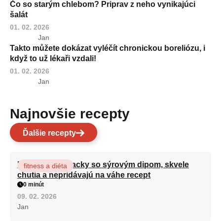
Čo so starým chlebom? Priprav z neho vynikajúci
šalát
01. 02. 2026
Jan
Takto můžete dokázat vyléčít chronickou boreliózu, i
když to už lékaři vzdali!
01. 02. 2026
Jan
Najnovšie recepty
Ďalšie recepty
Brokolicové placky so sýrovým dipom, skvele
fitness a diéta
chutia a nepridávajú na váhe recept
0 minút
09. 02. 2026
Jan