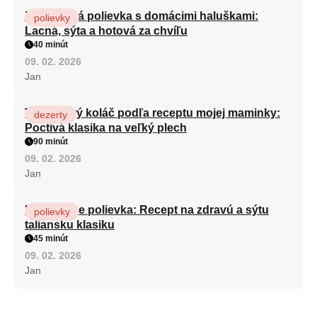
Zeleninová polievka s domácimi haluškami:
polievky
Lacná, sýta a hotová za chvíľu
40 minút
09. 02. 2026
Jan
Tvarohový koláč podľa receptu mojej maminky:
dezerty
Poctivá klasika na veľký plech
90 minút
09. 02. 2026
Jan
Minestrone polievka: Recept na zdravú a sýtu
polievky
taliansku klasiku
45 minút
09. 02. 2026
Jan