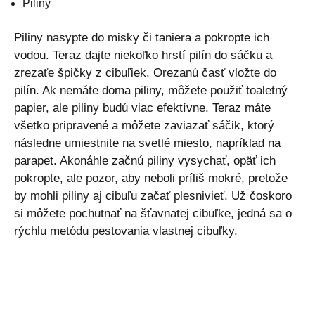
Piliny
Piliny nasypte do misky či taniera a pokropte ich
vodou. Teraz dajte niekoľko hrstí pilín do sáčku a
zrezaťe špičky z cibuľiek. Orezanú časť vložte do
pilín. Ak nemáte doma piliny, môžete použiť toaletný
papier, ale piliny budú viac efektívne. Teraz máte
všetko pripravené a môžete zaviazať sáčik, ktorý
následne umiestnite na svetlé miesto, napríklad na
parapet. Akonáhle začnú piliny vysychať, opäť ich
pokropte, ale pozor, aby neboli príliš mokré, pretože
by mohli piliny aj cibuľu začať plesnivieť. Už čoskoro
si môžete pochutnať na šťavnatej cibuľke, jedná sa o
rýchlu metódu pestovania vlastnej cibuľky.