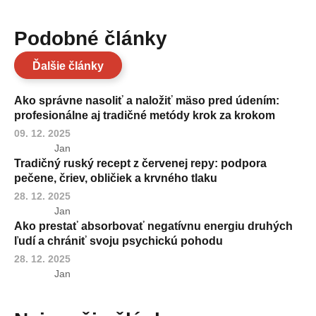
Podobné články
Ďalšie články
Ako správne nasoliť a naložiť mäso pred údením:
profesionálne aj tradičné metódy krok za krokom
09. 12. 2025
Jan
Tradičný ruský recept z červenej repy: podpora
pečene, čriev, obličiek a krvného tlaku
28. 12. 2025
Jan
Ako prestať absorbovať negatívnu energiu druhých
ľudí a chrániť svoju psychickú pohodu
28. 12. 2025
Jan