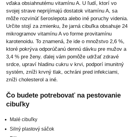
vďaka obsiahnutému vitamínu A. U ľudí, ktorí vo
svojej strave neprijímajú dostatok vitamínu A, sa
môže rozvinúť šeroslepota alebo iné poruchy videnia.
Určite stojí za zmienku, že jarná cibuľka obsahuje 24
mikrogramov vitamínu A vo forme provitamínu
karotenoidu. To znamená, že ide o množstvo 2,6 %,
ktoré pokrýva odporúčanú dennú dávku pre mužov a
3,4 % pre ženy. ďalej vám pomôže udržať zdravé
srdce, upraví hladinu cukru v krvi, podporí imunitný
systém, zníži krvný tlak, ochráni pred infekciami,
zníži cholesterol a iné.
Čo budete potrebovať na pestovanie
cibuľky
Malé cibuľky
Silný plastový sáčok