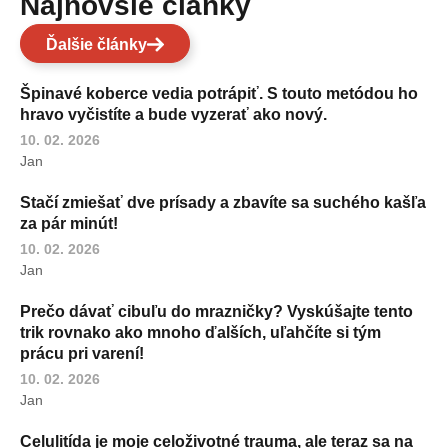
Najnovšie články
Ďalšie články
Špinavé koberce vedia potrápiť. S touto metódou ho
hravo vyčistíte a bude vyzerať ako nový.
10. 02. 2026
Jan
Stačí zmiešať dve prísady a zbavíte sa suchého kašľa
za pár minút!
10. 02. 2026
Jan
Prečo dávať cibuľu do mrazničky? Vyskúšajte tento
trik rovnako ako mnoho ďalších, uľahčíte si tým
prácu pri varení!
10. 02. 2026
Jan
Celulitída je moje celoživotné trauma, ale teraz sa na