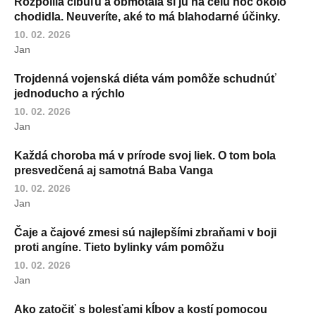
Rozpolila cibuľu a obmotala si ju na celú noc okolo
chodidla. Neuveríte, aké to má blahodarné účinky.
10. 02. 2026
Jan
Trojdenná vojenská diéta vám pomôže schudnúť
jednoducho a rýchlo
10. 02. 2026
Jan
Každá choroba má v prírode svoj liek. O tom bola
presvedčená aj samotná Baba Vanga
10. 02. 2026
Jan
Čaje a čajové zmesi sú najlepšími zbraňami v boji
proti angíne. Tieto bylinky vám pomôžu
10. 02. 2026
Jan
Ako zatočiť s bolesťami kĺbov a kostí pomocou