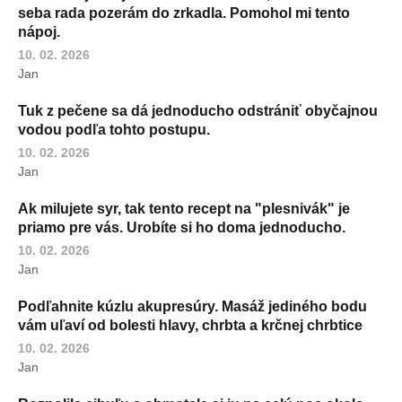
seba rada pozerám do zrkadla. Pomohol mi tento
nápoj.
10. 02. 2026
Jan
Tuk z pečene sa dá jednoducho odstrániť obyčajnou
vodou podľa tohto postupu.
10. 02. 2026
Jan
Ak milujete syr, tak tento recept na "plesnivák" je
priamo pre vás. Urobíte si ho doma jednoducho.
10. 02. 2026
Jan
Podľahnite kúzlu akupresúry. Masáž jediného bodu
vám uľaví od bolesti hlavy, chrbta a krčnej chrbtice
10. 02. 2026
Jan