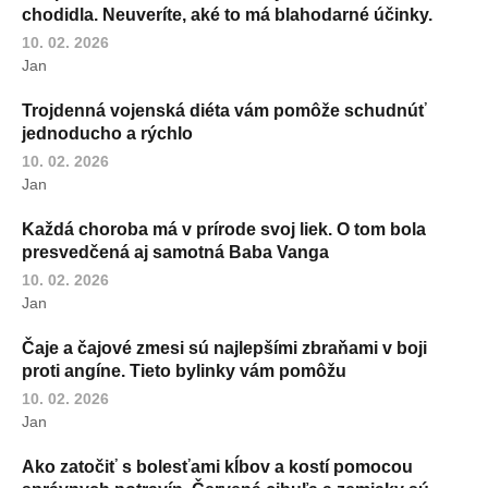
chodidla. Neuveríte, aké to má blahodarné účinky.
10. 02. 2026
Jan
Trojdenná vojenská diéta vám pomôže schudnúť
jednoducho a rýchlo
10. 02. 2026
Jan
Každá choroba má v prírode svoj liek. O tom bola
presvedčená aj samotná Baba Vanga
10. 02. 2026
Jan
Čaje a čajové zmesi sú najlepšími zbraňami v boji
proti angíne. Tieto bylinky vám pomôžu
10. 02. 2026
Jan
Ako zatočiť s bolesťami kĺbov a kostí pomocou