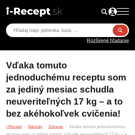
Rozšírené hľadanie
Vďaka tomuto
jednoduchému receptu som
za jediný mesiac schudla
neuveriteľných 17 kg – a to
bez akéhokoľvek cvičenia!
i-Recept
Návody
Zdravie
Vďaka tomuto jednoduchému
receptu som za jediný mesiac schudla neuveriteľných 17 kg – a