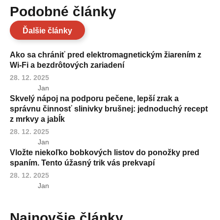
Podobné články
Ďalšie články
Ako sa chrániť pred elektromagnetickým žiarením z
Wi-Fi a bezdrôtových zariadení
28. 12. 2025
Jan
Skvelý nápoj na podporu pečene, lepší zrak a
správnu činnosť slinivky brušnej: jednoduchý recept
z mrkvy a jabĺk
28. 12. 2025
Jan
Vložte niekoľko bobkových listov do ponožky pred
spaním. Tento úžasný trik vás prekvapí
28. 12. 2025
Jan
Najnovšie články