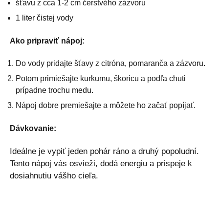
šťavu z cca 1-2 cm čerstvého zázvoru
1 liter čistej vody
Ako pripraviť nápoj:
Do vody pridajte šťavy z citróna, pomaranča a zázvoru.
Potom primiešajte kurkumu, škoricu a podľa chuti
prípadne trochu medu.
Nápoj dobre premiešajte a môžete ho začať popíjať.
Dávkovanie:
Ideálne je vypiť jeden pohár ráno a druhý popoludní.
Tento nápoj vás osvieži, dodá energiu a prispeje k
dosiahnutiu vášho cieľa.