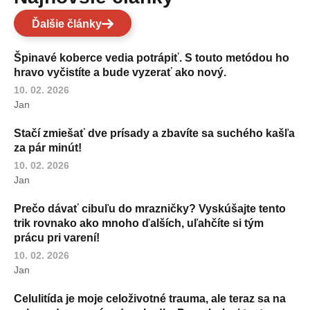
Ďalšie články
Špinavé koberce vedia potrápiť. S touto metódou ho
hravo vyčistíte a bude vyzerať ako nový.
10. 02. 2026
Jan
Stačí zmiešať dve prísady a zbavíte sa suchého kašľa
za pár minút!
10. 02. 2026
Jan
Prečo dávať cibuľu do mrazničky? Vyskúšajte tento
trik rovnako ako mnoho ďalších, uľahčíte si tým
prácu pri varení!
10. 02. 2026
Jan
Celulitída je moje celoživotné trauma, ale teraz sa na