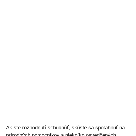
Ak ste rozhodnutí schudnúť, skúste sa spoľahnúť na
prírodných pomocníkov a niekoľko osvedčených