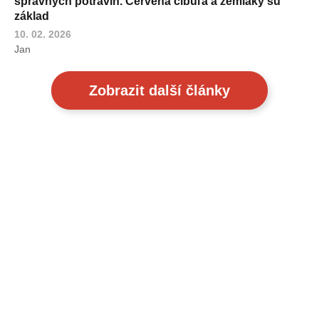
správnych potravín. Červená cibuľa a zemiaky sú
základ
10. 02. 2026
Jan
Zobrazit další články