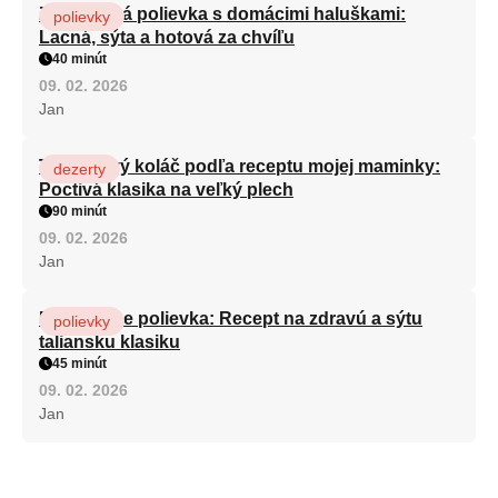
Zeleninová polievka s domácimi haluškami:
polievky
Lacná, sýta a hotová za chvíľu
40 minút
09. 02. 2026
Jan
Tvarohový koláč podľa receptu mojej maminky:
dezerty
Poctivá klasika na veľký plech
90 minút
09. 02. 2026
Jan
Minestrone polievka: Recept na zdravú a sýtu
polievky
taliansku klasiku
45 minút
09. 02. 2026
Jan