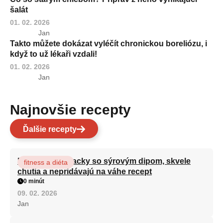
šalát
01. 02. 2026
Jan
Takto můžete dokázat vyléčít chronickou boreliózu, i
když to už lékaři vzdali!
01. 02. 2026
Jan
Najnovšie recepty
Ďalšie recepty
Brokolicové placky so sýrovým dipom, skvele
fitness a diéta
chutia a nepridávajú na váhe recept
0 minút
09. 02. 2026
Jan