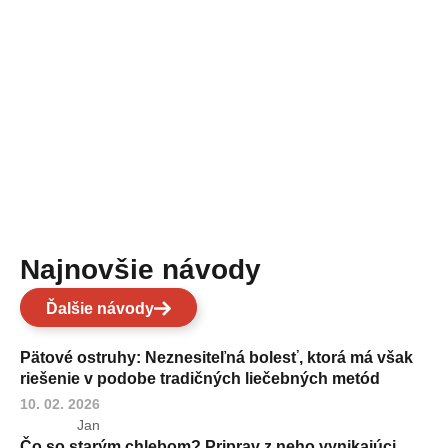
Najnovšie návody
Ďalšie návody
Pätové ostruhy: Neznesiteľná bolesť, ktorá má však
riešenie v podobe tradičných liečebných metód
10. 02. 2026
Jan
Čo so starým chlebom? Priprav z neho vynikajúci