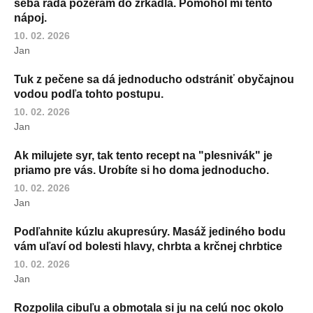
seba rada pozerám do zrkadla. Pomohol mi tento
nápoj.
10. 02. 2026
Jan
Tuk z pečene sa dá jednoducho odstrániť obyčajnou
vodou podľa tohto postupu.
10. 02. 2026
Jan
Ak milujete syr, tak tento recept na "plesnivák" je
priamo pre vás. Urobíte si ho doma jednoducho.
10. 02. 2026
Jan
Podľahnite kúzlu akupresúry. Masáž jediného bodu
vám uľaví od bolesti hlavy, chrbta a krčnej chrbtice
10. 02. 2026
Jan
Rozpolila cibuľu a obmotala si ju na celú noc okolo