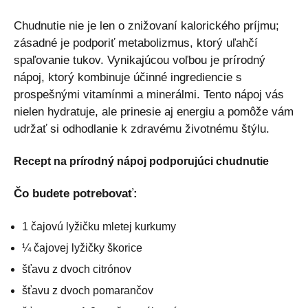
Chudnutie nie je len o znižovaní kalorického príjmu;
zásadné je podporiť metabolizmus, ktorý uľahčí
spaľovanie tukov. Vynikajúcou voľbou je prírodný
nápoj, ktorý kombinuje účinné ingrediencie s
prospešnými vitamínmi a minerálmi. Tento nápoj vás
nielen hydratuje, ale prinesie aj energiu a pomôže vám
udržať si odhodlanie k zdravému životnému štýlu.
Recept na prírodný nápoj podporujúci chudnutie
Čo budete potrebovať:
1 čajovú lyžičku mletej kurkumy
¼ čajovej lyžičky škorice
šťavu z dvoch citrónov
šťavu z dvoch pomarančov