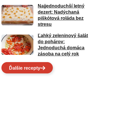
Najjednoduchší letný
dezert: Nadýchaná
piškótová roláda bez
stresu
Ľahký zeleninový šalát
do pohárov:
Jednoduchá domáca
zásoba na celý rok
Ďalšie recepty