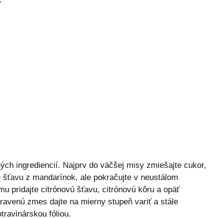
ých ingrediencií. Najprv do väčšej misy zmiešajte cukor,
e šťavu z mandarínok, ale pokračujte v neustálom
mu pridajte citrónovú šťavu, citrónovú kôru a opäť
ravenú zmes dajte na mierny stupeň variť a stále
travinárskou fóliou.