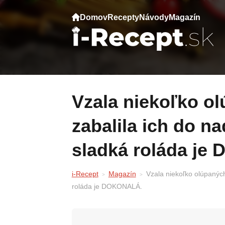
Domov
Recepty
Návody
Magazín
Vzala niekoľko olúpaných mandarínok a
zabalila ich do n
sladká roláda j
i-Recept
Magazín
Vzala niekoľko olúpanýc
roláda je DOKONALÁ.