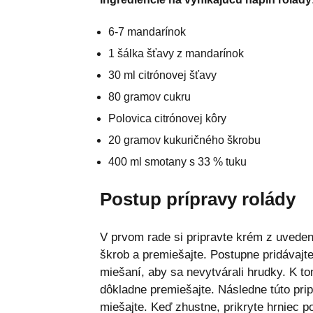
6-7 mandarínok
1 šálka šťavy z mandarínok
30 ml citrónovej šťavy
80 gramov cukru
Polovica citrónovej kôry
20 gramov kukuričného škrobu
400 ml smotany s 33 % tuku
Postup prípravy rolády
V prvom rade si pripravte krém z uveden
škrob a premiešajte. Postupne pridávajt
miešaní, aby sa nevytvárali hrudky. K to
dôkladne premiešajte. Následne túto prip
miešajte. Keď zhustne, prikryte hrniec po