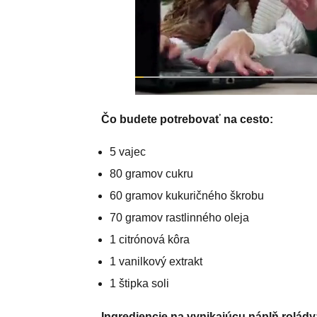
Čo budete potrebovať na cesto:
5 vajec
80 gramov cukru
60 gramov kukuričného škrobu
70 gramov rastlinného oleja
1 citrónová kôra
1 vanilkový extrakt
1 štipka soli
Ingrediencie na vynikajúcu náplň rolády