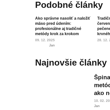
Podobné články
Ako správne nasoliť a naložiť
Tradič
mäso pred údením:
červen
profesionálne aj tradičné
pečene,
metódy krok za krokom
krvnéh
09. 12. 2025
28. 12.
Jan
Najnovšie články
Špina
metód
ako n
10. 02. 2
Jan