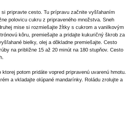
si pripravte cesto. Tu prípravu začnite vyšľahaním
bližne polovicu cukru z pripraveného množstva. Sneh
ruhej mise si rozmiešajte žĺtky s cukrom a vanilkovým
itrónovú kôru, premiešajte a pridajte kukuričný škrob za
 vyšľahané bielky, olej a dôkladne premiešajte. Cesto
trúby na približne 15 až 20 minút na 180 stupňov. Cesto
h.
ktorej potom pridáte vopred pripravenú uvarenú hmotu.
krém a vkladajte olúpané mandarínky. Roládu zrolujte a