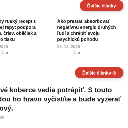
Ďalšie články
ný ruský recept z
Ako prestať absorbovať
ej repy: podpora
negatívnu energiu druhých
 čriev, obličiek a
ľudí a chrániť svoju
o tlaku
psychickú pohodu
 2025
28. 12. 2025
Jan
Jan
Ďalšie články
vé koberce vedia potrápiť. S touto
ou ho hravo vyčistíte a bude vyzerať
ový.
026