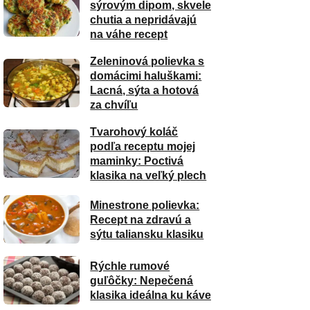
sýrovým dipom, skvele
chutia a nepridávajú
na váhe recept
Zeleninová polievka s
domácimi haluškami:
Lacná, sýta a hotová
za chvíľu
Tvarohový koláč
podľa receptu mojej
maminky: Poctivá
klasika na veľký plech
Minestrone polievka:
Recept na zdravú a
sýtu taliansku klasiku
Rýchle rumové
guľôčky: Nepečená
klasika ideálna ku káve