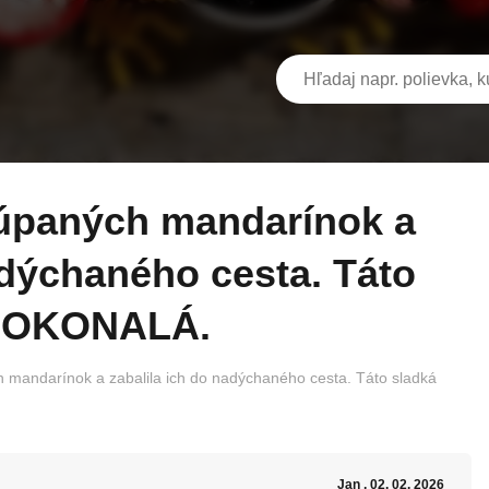
adýchaného cesta. Táto
e DOKONALÁ.
h mandarínok a zabalila ich do nadýchaného cesta. Táto sladká
Jan
, 02. 02. 2026