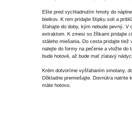
Ešte pred vychladnutím hmoty do náplne 
bielkov. K nim pridajte štipku soli a pri
šľahajte do doby, kým nebude pevný. V d
extraktom. K zmesi so žĺtkami pridajte c
stáleho miešania. Do cesta pridajte tiež
nalejte do formy na pečenie a vložte do 
bude hotové, až bude mať zlatavý nádyc
Krém dotvoríme vyšľahaním smotany, do 
Dôkladne premiešajte. Dovnútra natrite 
máte hotovo.