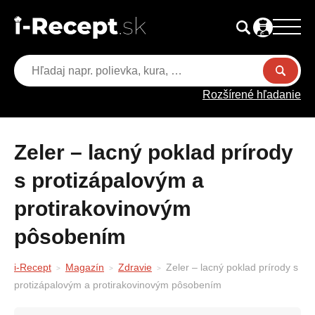
Rozšírené hľadanie
Zeler – lacný poklad prírody
s protizápalovým a
protirakovinovým
pôsobením
i-Recept
Magazín
Zdravie
Zeler – lacný poklad prírody s
protizápalovým a protirakovinovým pôsobením