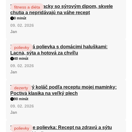
Brokolicové placky so sýrovým dipom, skvele
fitness a diéta
chutia a nepridávajú na váhe recept
0 minút
09. 02. 2026
Jan
Zeleninová polievka s domácimi haluškami:
polievky
Lacná, sýta a hotová za chvíľu
40 minút
09. 02. 2026
Jan
Tvarohový koláč podľa receptu mojej maminky:
dezerty
Poctivá klasika na veľký plech
90 minút
09. 02. 2026
Jan
Minestrone polievka: Recept na zdravú a sýtu
polievky