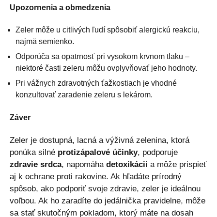
Upozornenia a obmedzenia
Zeler môže u citlivých ľudí spôsobiť alergickú reakciu,
najmä semienko.
Odporúča sa opatrnosť pri vysokom krvnom tlaku –
niektoré časti zeleru môžu ovplyvňovať jeho hodnoty.
Pri vážnych zdravotných ťažkostiach je vhodné
konzultovať zaradenie zeleru s lekárom.
Záver
Zeler je dostupná, lacná a výživná zelenina, ktorá
ponúka silné
protizápalové účinky
, podporuje
zdravie srdca
, napomáha
detoxikácii
a môže prispieť
aj k ochrane proti rakovine. Ak hľadáte prírodný
spôsob, ako podporiť svoje zdravie, zeler je ideálnou
voľbou. Ak ho zaradíte do jedálnička pravidelne, môže
sa stať skutočným pokladom, ktorý máte na dosah