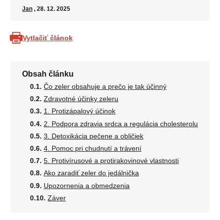
Jan
, 28. 12. 2025
Vytlačiť článok
Obsah článku
Čo zeler obsahuje a prečo je tak účinný
Zdravotné účinky zeleru
1. Protizápalový účinok
2. Podpora zdravia srdca a regulácia cholesterolu
3. Detoxikácia pečene a obličiek
4. Pomoc pri chudnutí a trávení
5. Protivírusové a protirakovinové vlastnosti
Ako zaradiť zeler do jedálnička
Upozornenia a obmedzenia
Záver