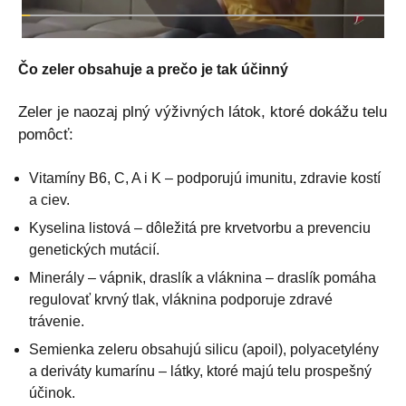
Čo zeler obsahuje a prečo je tak účinný
Zeler je naozaj plný výživných látok, ktoré dokážu telu
pomôcť:
Vitamíny B6, C, A i K – podporujú imunitu, zdravie kostí
a ciev.
Kyselina listová – dôležitá pre krvetvorbu a prevenciu
genetických mutácií.
Minerály – vápnik, draslík a vláknina – draslík pomáha
regulovať krvný tlak, vláknina podporuje zdravé
trávenie.
Semienka zeleru obsahujú silicu (apoil), polyacetylény
a deriváty kumarínu – látky, ktoré majú telu prospešný
účinok.