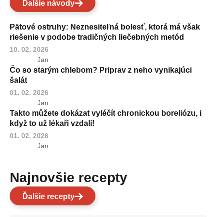
Ďalšie návody
Pätové ostruhy: Neznesiteľná bolesť, ktorá má však
riešenie v podobe tradičných liečebných metód
10. 02. 2026
Jan
Čo so starým chlebom? Priprav z neho vynikajúci
šalát
01. 02. 2026
Jan
Takto můžete dokázat vyléčít chronickou boreliózu, i
když to už lékaři vzdali!
01. 02. 2026
Jan
Najnovšie recepty
Ďalšie recepty