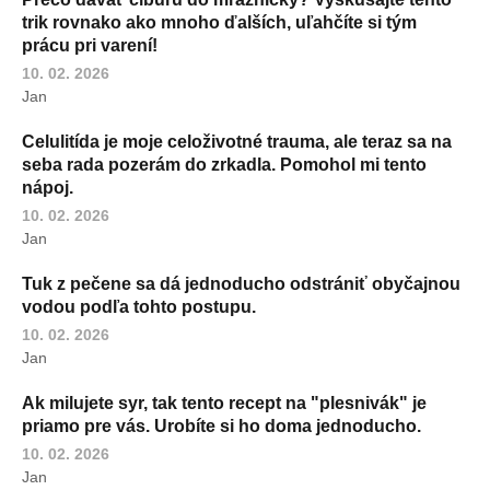
trik rovnako ako mnoho ďalších, uľahčíte si tým
prácu pri varení!
10. 02. 2026
Jan
Celulitída je moje celoživotné trauma, ale teraz sa na
seba rada pozerám do zrkadla. Pomohol mi tento
nápoj.
10. 02. 2026
Jan
Tuk z pečene sa dá jednoducho odstrániť obyčajnou
vodou podľa tohto postupu.
10. 02. 2026
Jan
Ak milujete syr, tak tento recept na "plesnivák" je
priamo pre vás. Urobíte si ho doma jednoducho.
10. 02. 2026
Jan