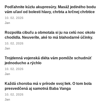
Podľahnite kúzlu akupresúry. Masáž jediného bodu
vám uľaví od bolesti hlavy, chrbta a krčnej chrbtice
10. 02. 2026
Jan
Rozpolila cibuľu a obmotala si ju na celú noc okolo
chodidla. Neuveríte, aké to má blahodarné účinky.
10. 02. 2026
Jan
Trojdenná vojenská diéta vám pomôže schudnúť
jednoducho a rýchlo
10. 02. 2026
Jan
Každá choroba má v prírode svoj liek. O tom bola
presvedčená aj samotná Baba Vanga
10. 02. 2026
Jan