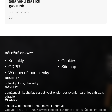
taliansku klasiku
45 minút
09. 02. 2026
Jan
DÔLEŽITÉ ODKAZY
Kontakty
Cookies
GDPR
Sitemap
Všeobecné podmienky
RECEPTY
polievky
torty
chuťovky
NÁVODY
domácnosť
kuchyňa
starostlivosť o telo
pestovanie
varenie
záhrada
zdravie
ČLÁNKY
aktuality
domácnosť
zaujímavosti
zdravie
Copyright © 2017 - 2026 www.i-Recept.sk Šírenie obsahu týchto stránok je