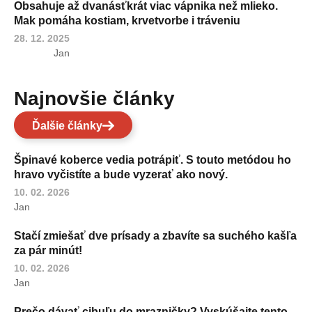
Obsahuje až dvanásťkrát viac vápnika než mlieko.
Mak pomáha kostiam, krvetvorbe i tráveniu
28. 12. 2025
Jan
Najnovšie články
Ďalšie články
Špinavé koberce vedia potrápiť. S touto metódou ho
hravo vyčistíte a bude vyzerať ako nový.
10. 02. 2026
Jan
Stačí zmiešať dve prísady a zbavíte sa suchého kašľa
za pár minút!
10. 02. 2026
Jan
Prečo dávať cibuľu do mrazničky? Vyskúšajte tento