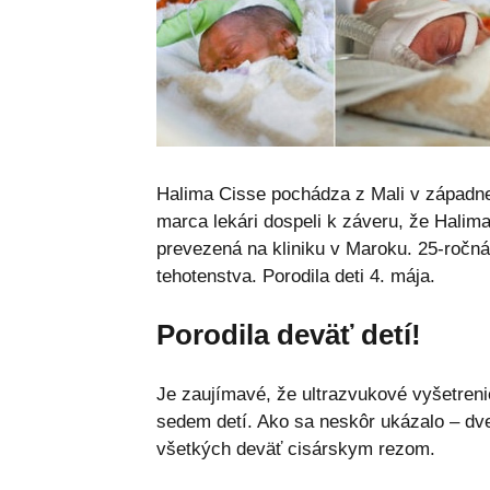
Halima Cisse pochádza z Mali v západnej
marca lekári dospeli k záveru, že Halima
prevezená na kliniku v Maroku. 25-ročná
tehotenstva. Porodila deti 4. mája.
Porodila deväť detí!
Je zaujímavé, že ultrazvukové vyšetreni
sedem detí. Ako sa neskôr ukázalo – dve
všetkých deväť cisárskym rezom.