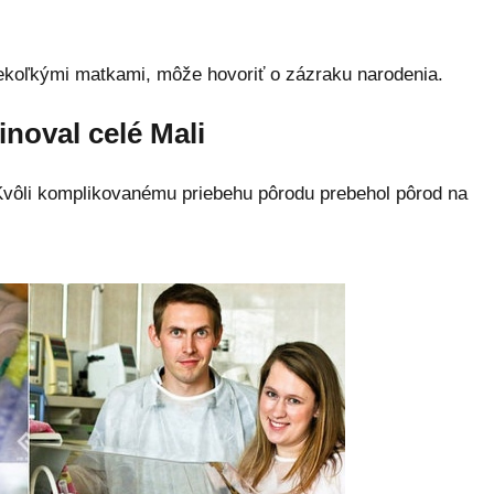
iekoľkými matkami, môže hovoriť o zázraku narodenia.
inoval celé Mali
vôli komplikovanému priebehu pôrodu prebehol pôrod na