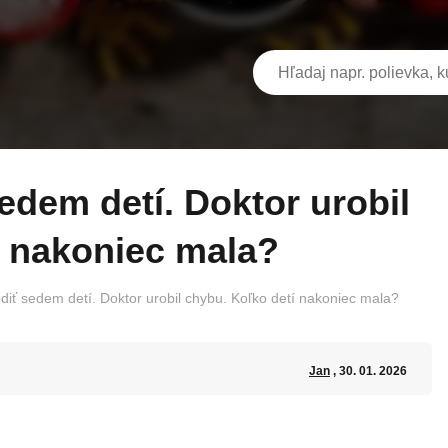
í nakoniec mala?
diť sedem detí. Doktor urobil chybu. Koľko detí nakoniec mala?
Jan
, 30. 01. 2026