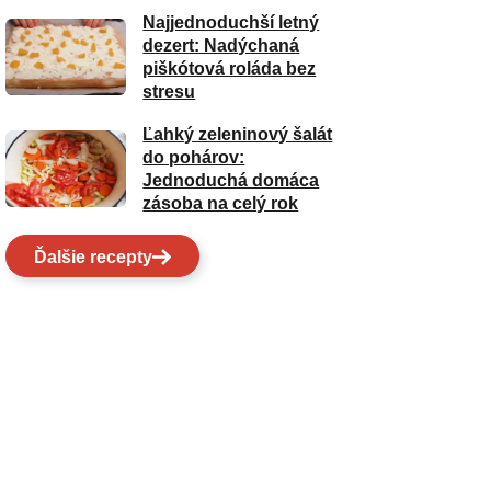
Najjednoduchší letný
dezert: Nadýchaná
piškótová roláda bez
stresu
Ľahký zeleninový šalát
do pohárov:
Jednoduchá domáca
zásoba na celý rok
Ďalšie recepty