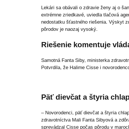
Lekári sa obávali o zdravie ženy aj o šan
extrémne zriedkavé, uviedla tlačová agen
nedostatku šťastného riešenia. Výskyt z
pôrodov je naozaj vysoký.
Riešenie komentuje vlád
Samotná Fanta Siby, ministerka zdravotn
Potvrdila, že Halime Cisse i novorodenc
Päť dievčat a štyria chla
– Novorodenci, päť dievčat a štyria chla
zdravotníctva Mali Fanta Sibyová a zdôra
sprevádzal Cisse počas pôrodu v maroc