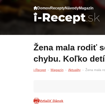
Domov
Recepty
Návody
Magazín
Žena mala rodiť sedem detí. Doktor urobil
chybu. Koľko det
i-Recept
Magazín
Aktuality
Žena mala ro
Vytlačiť článok