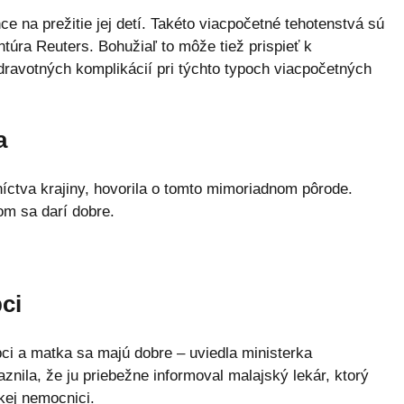
ce na prežitie jej detí. Takéto viacpočetné tehotenstvá sú
túra Reuters. Bohužiaľ to môže tiež prispieť k
dravotných komplikácií pri týchto typoch viacpočetných
a
íctva krajiny, hovorila o tomto mimoriadnom pôrode.
om sa darí dobre.
pci
pci a matka sa majú dobre – uviedla ministerka
znila, že ju priebežne informoval malajský lekár, ktorý
kej nemocnici.