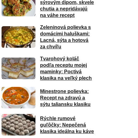
sýrovým dipom, skvele
chutia a nepridávajú
na váhe recept
Zeleninová polievka s
domácimi haluškami:
Lacná, sýta a hotová
za chvíľu
Tvarohový koláč
podľa receptu mojej
maminky: Poctivá
klasika na veľký plech
Minestrone polievka:
Recept na zdravú a
sýtu taliansku klasiku
Rýchle rumové
guľôčky: Nepečená
klasika ideálna ku káve