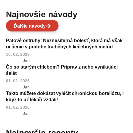
Najnovšie návody
Ďalšie návody
Pätové ostruhy: Neznesiteľná bolesť, ktorá má však
riešenie v podobe tradičných liečebných metód
10. 02. 2026
Jan
Čo so starým chlebom? Priprav z neho vynikajúci
šalát
01. 02. 2026
Jan
Takto můžete dokázat vyléčít chronickou boreliózu, i
když to už lékaři vzdali!
01. 02. 2026
Jan
Najnovšie recepty