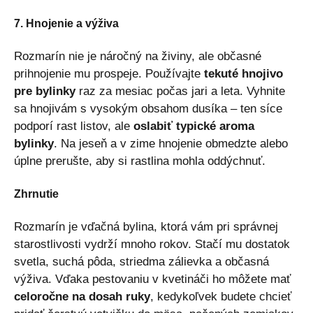
7. Hnojenie a výživa
Rozmarín nie je náročný na živiny, ale občasné
prihnojenie mu prospeje. Používajte
tekuté hnojivo
pre bylinky
raz za mesiac počas jari a leta. Vyhnite
sa hnojivám s vysokým obsahom dusíka – ten síce
podporí rast listov, ale
oslabiť typické aroma
bylinky
. Na jeseň a v zime hnojenie obmedzte alebo
úplne prerušte, aby si rastlina mohla oddýchnuť.
Zhrnutie
Rozmarín je vďačná bylina, ktorá vám pri správnej
starostlivosti vydrží mnoho rokov. Stačí mu dostatok
svetla, suchá pôda, striedma zálievka a občasná
výživa. Vďaka pestovaniu v kvetináči ho môžete mať
celoročne na dosah ruky
, kedykoľvek budete chcieť