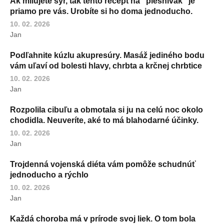
Ak milujete syr, tak tento recept na "plesnivák" je
priamo pre vás. Urobíte si ho doma jednoducho.
10. 02. 2026
Jan
Podľahnite kúzlu akupresúry. Masáž jediného bodu
vám uľaví od bolesti hlavy, chrbta a krčnej chrbtice
10. 02. 2026
Jan
Rozpolila cibuľu a obmotala si ju na celú noc okolo
chodidla. Neuveríte, aké to má blahodarné účinky.
10. 02. 2026
Jan
Trojdenná vojenská diéta vám pomôže schudnúť
jednoducho a rýchlo
10. 02. 2026
Jan
Každá choroba má v prírode svoj liek. O tom bola