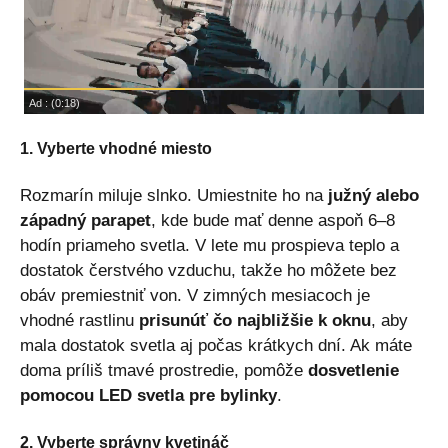
1. Vyberte vhodné miesto
Rozmarín miluje slnko. Umiestnite ho na
južný alebo
západný parapet
, kde bude mať denne aspoň 6–8
hodín priameho svetla. V lete mu prospieva teplo a
dostatok čerstvého vzduchu, takže ho môžete bez
obáv premiestniť von. V zimných mesiacoch je
vhodné rastlinu
prisunúť čo najbližšie k oknu
, aby
mala dostatok svetla aj počas krátkych dní. Ak máte
doma príliš tmavé prostredie, pomôže
dosvetlenie
pomocou LED svetla pre bylinky
.
2. Vyberte správny kvetináč