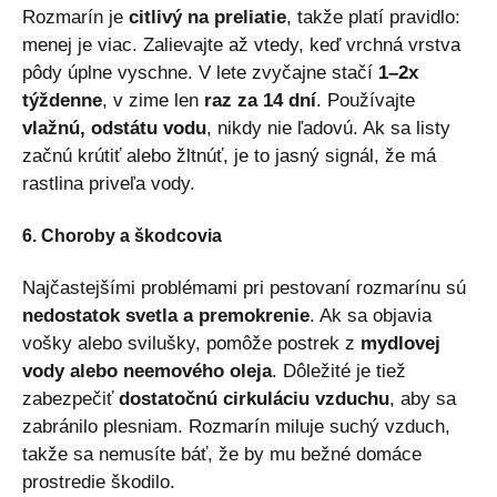
Rozmarín je
citlivý na preliatie
, takže platí pravidlo:
menej je viac. Zalievajte až vtedy, keď vrchná vrstva
pôdy úplne vyschne. V lete zvyčajne stačí
1–2x
týždenne
, v zime len
raz za 14 dní
. Používajte
vlažnú, odstátu vodu
, nikdy nie ľadovú. Ak sa listy
začnú krútiť alebo žltnúť, je to jasný signál, že má
rastlina priveľa vody.
6. Choroby a škodcovia
Najčastejšími problémami pri pestovaní rozmarínu sú
nedostatok svetla a premokrenie
. Ak sa objavia
vošky alebo svilušky, pomôže postrek z
mydlovej
vody alebo neemového oleja
. Dôležité je tiež
zabezpečiť
dostatočnú cirkuláciu vzduchu
, aby sa
zabránilo plesniam. Rozmarín miluje suchý vzduch,
takže sa nemusíte báť, že by mu bežné domáce
prostredie škodilo.