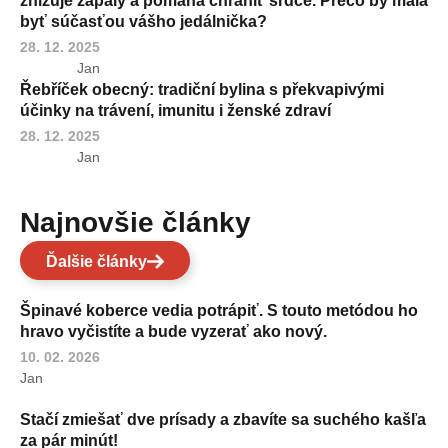
znižuje zápaly a pomáha chrániť srdce. Prečo by mala
byť súčasťou vášho jedálnička?
28. 12. 2025
Jan
Řebříček obecný: tradiční bylina s překvapivými
účinky na trávení, imunitu i ženské zdraví
28. 12. 2025
Jan
Najnovšie články
Ďalšie články
Špinavé koberce vedia potrápiť. S touto metódou ho
hravo vyčistíte a bude vyzerať ako nový.
10. 02. 2026
Jan
Stačí zmiešať dve prísady a zbavíte sa suchého kašľa
za pár minút!