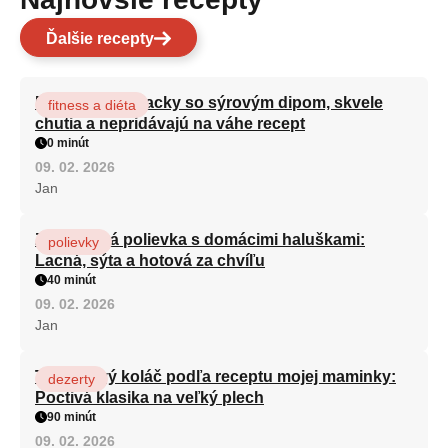
Ďalšie recepty
Brokolicové placky so sýrovým dipom, skvele
fitness a diéta
chutia a nepridávajú na váhe recept
0 minút
09. 02. 2026
Jan
Zeleninová polievka s domácimi haluškami:
polievky
Lacná, sýta a hotová za chvíľu
40 minút
09. 02. 2026
Jan
Tvarohový koláč podľa receptu mojej maminky:
dezerty
Poctivá klasika na veľký plech
90 minút
09. 02. 2026