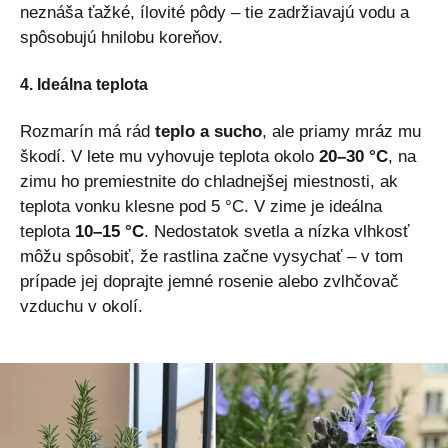
neznáša ťažké, ílovité pôdy – tie zadržiavajú vodu a
spôsobujú hnilobu koreňov.
4. Ideálna teplota
Rozmarín má rád
teplo a sucho
, ale priamy mráz mu
škodí. V lete mu vyhovuje teplota okolo
20–30 °C
, na
zimu ho premiestnite do chladnejšej miestnosti, ak
teplota vonku klesne pod 5 °C. V zime je ideálna
teplota
10–15 °C
. Nedostatok svetla a nízka vlhkosť
môžu spôsobiť, že rastlina začne vysychať – v tom
prípade jej doprajte jemné rosenie alebo zvlhčovač
vzduchu v okolí.