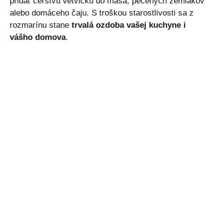
pridať čerstvú vetvičku do mäsa, pečených zemiakov
alebo domáceho čaju. S troškou starostlivosti sa z
rozmarínu stane
trvalá ozdoba vašej kuchyne i
vášho domova
.