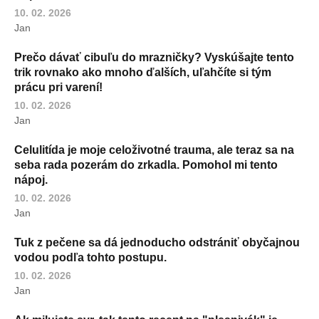
10. 02. 2026
Jan
Prečo dávať cibuľu do mrazničky? Vyskúšajte tento
trik rovnako ako mnoho ďalších, uľahčíte si tým
prácu pri varení!
10. 02. 2026
Jan
Celulitída je moje celoživotné trauma, ale teraz sa na
seba rada pozerám do zrkadla. Pomohol mi tento
nápoj.
10. 02. 2026
Jan
Tuk z pečene sa dá jednoducho odstrániť obyčajnou
vodou podľa tohto postupu.
10. 02. 2026
Jan