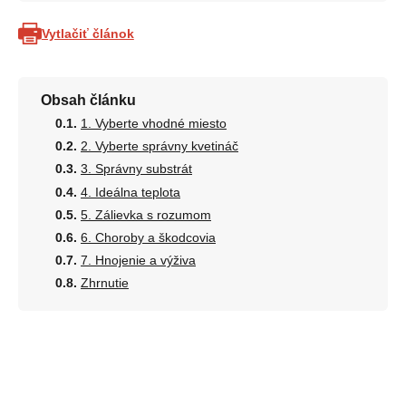
Vytlačiť článok
Obsah článku
1. Vyberte vhodné miesto
2. Vyberte správny kvetináč
3. Správny substrát
4. Ideálna teplota
5. Zálievka s rozumom
6. Choroby a škodcovia
7. Hnojenie a výživa
Zhrnutie