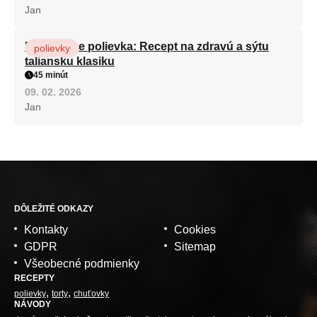
Jan
Minestrone polievka: Recept na zdravú a sýtu
polievky
taliansku klasiku
45 minút
09. 02. 2026
Jan
DÔLEŽITÉ ODKAZY
Kontakty
Cookies
GDPR
Sitemap
Všeobecné podmienky
RECEPTY
polievky
torty
chuťovky
NÁVODY