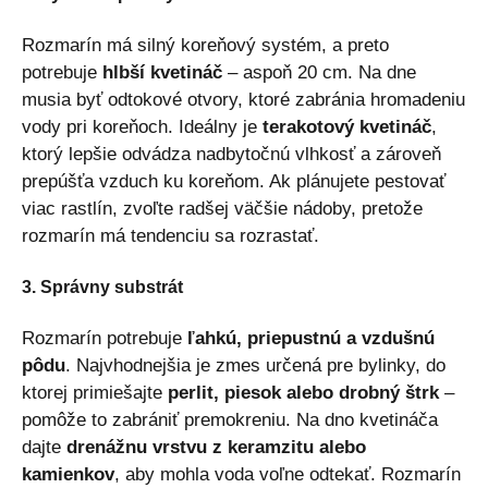
Rozmarín má silný koreňový systém, a preto
potrebuje
hlbší kvetináč
– aspoň 20 cm. Na dne
musia byť odtokové otvory, ktoré zabránia hromadeniu
vody pri koreňoch. Ideálny je
terakotový kvetináč
,
ktorý lepšie odvádza nadbytočnú vlhkosť a zároveň
prepúšťa vzduch ku koreňom. Ak plánujete pestovať
viac rastlín, zvoľte radšej väčšie nádoby, pretože
rozmarín má tendenciu sa rozrastať.
3. Správny substrát
Rozmarín potrebuje
ľahkú, priepustnú a vzdušnú
pôdu
. Najvhodnejšia je zmes určená pre bylinky, do
ktorej primiešajte
perlit, piesok alebo drobný štrk
–
pomôže to zabrániť premokreniu. Na dno kvetináča
dajte
drenážnu vrstvu z keramzitu alebo
kamienkov
, aby mohla voda voľne odtekať. Rozmarín