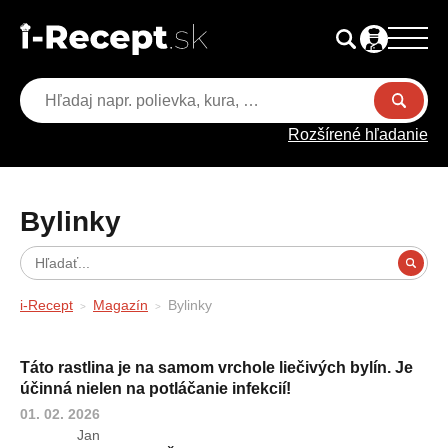
Rozšírené hľadanie
Bylinky
i-Recept
Magazín
Bylinky
Táto rastlina je na samom vrchole liečivých bylín. Je
účinná nielen na potláčanie infekcií!
01. 02. 2026
Jan