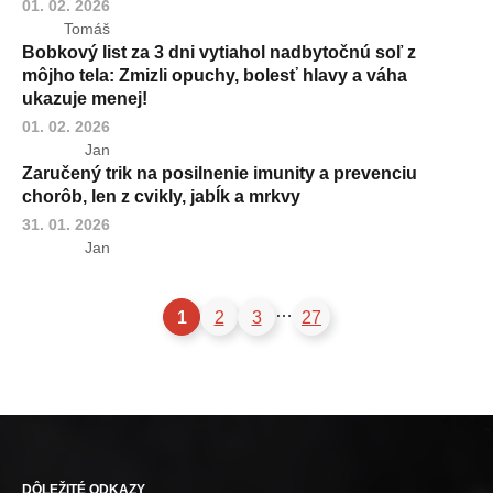
01. 02. 2026
Tomáš
Bobkový list za 3 dni vytiahol nadbytočnú soľ z
môjho tela: Zmizli opuchy, bolesť hlavy a váha
ukazuje menej!
01. 02. 2026
Jan
Zaručený trik na posilnenie imunity a prevenciu
chorôb, len z cvikly, jabĺk a mrkvy
31. 01. 2026
Jan
…
1
2
3
27
DÔLEŽITÉ ODKAZY