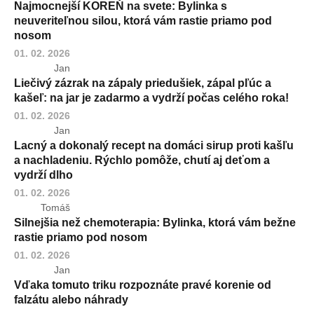
Najmocnejší KOREŇ na svete: Bylinka s
neuveriteľnou silou, ktorá vám rastie priamo pod
nosom
01. 02. 2026
Jan
Liečivý zázrak na zápaly priedušiek, zápal pľúc a
kašeľ: na jar je zadarmo a vydrží počas celého roka!
01. 02. 2026
Jan
Lacný a dokonalý recept na domáci sirup proti kašľu
a nachladeniu. Rýchlo pomôže, chutí aj deťom a
vydrží dlho
01. 02. 2026
Tomáš
Silnejšia než chemoterapia: Bylinka, ktorá vám bežne
rastie priamo pod nosom
01. 02. 2026
Jan
Vďaka tomuto triku rozpoznáte pravé korenie od
falzátu alebo náhrady