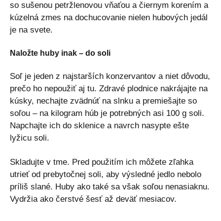
so sušenou petržlenovou vňaťou a čiernym korením a
kúzelná zmes na dochucovanie nielen hubových jedál
je na svete.
Naložte huby inak – do soli
Soľ je jeden z najstarších konzervantov a niet dôvodu,
prečo ho nepoužiť aj tu. Zdravé plodnice nakrájajte na
kúsky, nechajte zvädnúť na slnku a premiešajte so
soľou – na kilogram húb je potrebných asi 100 g soli.
Napchajte ich do sklenice a navrch nasypte ešte
lyžicu soli.
Skladujte v tme. Pred použitím ich môžete zľahka
utrieť od prebytočnej soli, aby výsledné jedlo nebolo
príliš slané. Huby ako také sa však soľou nenasiaknu.
Vydržia ako čerstvé šesť až deväť mesiacov.