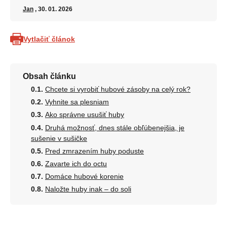
Jan
, 30. 01. 2026
Vytlačiť článok
Obsah článku
Chcete si vyrobiť hubové zásoby na celý rok?
Vyhnite sa plesniam
Ako správne usušiť huby
Druhá možnosť, dnes stále obľúbenejšia, je
sušenie v sušičke
Pred zmrazením huby poduste
Zavarte ich do octu
Domáce hubové korenie
Naložte huby inak – do soli