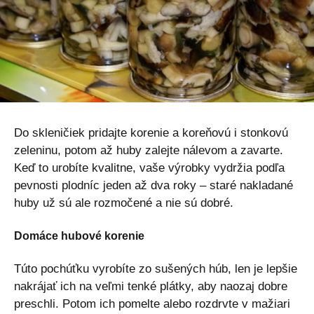
Do skleničiek pridajte korenie a koreňovú i stonkovú
zeleninu, potom až huby zalejte nálevom a zavarte.
Keď to urobíte kvalitne, vaše výrobky vydržia podľa
pevnosti plodníc jeden až dva roky – staré nakladané
huby už sú ale rozmočené a nie sú dobré.
Domáce hubové korenie
Túto pochúťku vyrobíte zo sušených húb, len je lepšie
nakrájať ich na veľmi tenké plátky, aby naozaj dobre
preschli. Potom ich pomelte alebo rozdrvte v mažiari