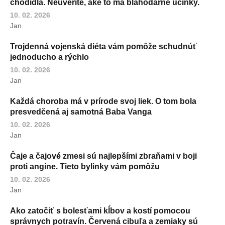
chodidla. Neuveríte, aké to má blahodarné účinky.
10. 02. 2026
Jan
Trojdenná vojenská diéta vám pomôže schudnúť
jednoducho a rýchlo
10. 02. 2026
Jan
Každá choroba má v prírode svoj liek. O tom bola
presvedčená aj samotná Baba Vanga
10. 02. 2026
Jan
Čaje a čajové zmesi sú najlepšími zbraňami v boji
proti angíne. Tieto bylinky vám pomôžu
10. 02. 2026
Jan
Ako zatočiť s bolesťami kĺbov a kostí pomocou
správnych potravín. Červená cibuľa a zemiaky sú