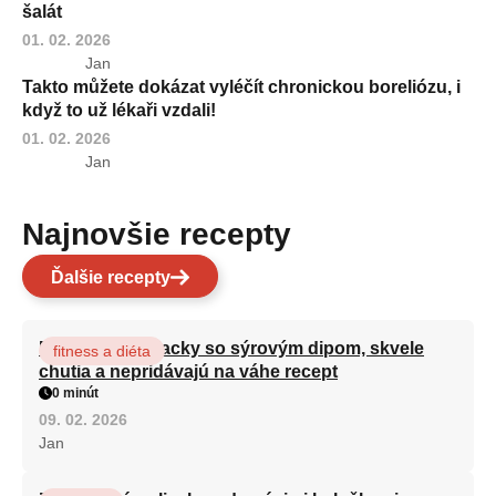
šalát
01. 02. 2026
Jan
Takto můžete dokázat vyléčít chronickou boreliózu, i
když to už lékaři vzdali!
01. 02. 2026
Jan
Najnovšie recepty
Ďalšie recepty
Brokolicové placky so sýrovým dipom, skvele
fitness a diéta
chutia a nepridávajú na váhe recept
0 minút
09. 02. 2026
Jan