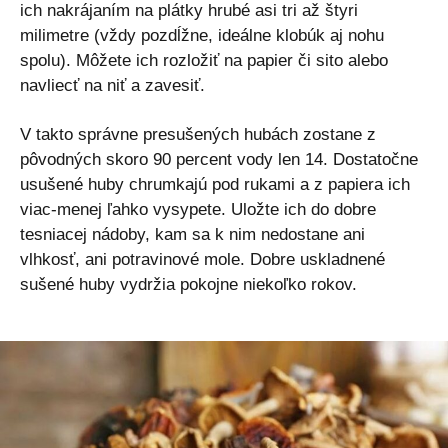
ich nakrájaním na plátky hrubé asi tri až štyri
milimetre (vždy pozdĺžne, ideálne klobúk aj nohu
spolu). Môžete ich rozložiť na papier či sito alebo
navliecť na niť a zavesiť.
V takto správne presušených hubách zostane z
pôvodných skoro 90 percent vody len 14. Dostatočne
usušené huby chrumkajú pod rukami a z papiera ich
viac-menej ľahko vysypete. Uložte ich do dobre
tesniacej nádoby, kam sa k nim nedostane ani
vlhkosť, ani potravinové mole. Dobre uskladnené
sušené huby vydržia pokojne niekoľko rokov.