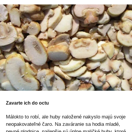
Zavarte ich do octu
Málokto to robí, ale huby naložené nakyslo majú svoje
neopakovateľné čaro. Na zaváranie sa hodia mladé,
pevné plodnice, najlepšie sú úplne maličké huby, ktoré