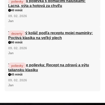
Zeleninová polievka s domácimi haluškami:
polievky
Lacná, sýta a hotová za chvíľu
40 minút
09. 02. 2026
Jan
Tvarohový koláč podľa receptu mojej maminky:
dezerty
Poctivá klasika na veľký plech
90 minút
09. 02. 2026
Jan
Minestrone polievka: Recept na zdravú a sýtu
polievky
taliansku klasiku
45 minút
09. 02. 2026
Jan