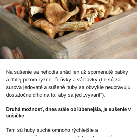
Na sušenie sa nehodia snáď len už spomenuté babky
a ďalej potom ryzce, čirůvky a václavky (tie sú za
surova jedovaté a sušené huby sa obvykle neupravujú
dostatočne dlho na to, aby sa jed „vyvaril“).
Druhá možnosť, dnes stále obľúbenejšia, je sušenie v
sušičke
Tam sú huby suché omnoho rýchlejšie a