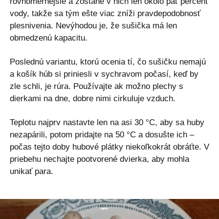
rovnomernejšie a zostane v nich len okolo päť percent
vody, takže sa tým ešte viac zníži pravdepodobnosť
plesnivenia. Nevýhodou je, že sušička má len
obmedzenú kapacitu.
Poslednú variantu, ktorú ocenia tí, čo sušičku nemajú
a košík húb si priniesli v sychravom počasí, keď by
zle schli, je rúra. Používajte ak možno plechy s
dierkami na dne, dobre nimi cirkuluje vzduch.
Teplotu najprv nastavte len na asi 30 °C, aby sa huby
nezapárili, potom pridajte na 50 °C a dosušte ich –
počas tejto doby hubové plátky niekoľkokrát obráťte. V
priebehu nechajte pootvorené dvierka, aby mohla
unikať para.