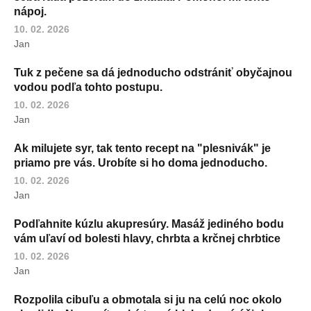
nápoj.
10. 02. 2026
Jan
Tuk z pečene sa dá jednoducho odstrániť obyčajnou
vodou podľa tohto postupu.
10. 02. 2026
Jan
Ak milujete syr, tak tento recept na "plesnivák" je
priamo pre vás. Urobíte si ho doma jednoducho.
10. 02. 2026
Jan
Podľahnite kúzlu akupresúry. Masáž jediného bodu
vám uľaví od bolesti hlavy, chrbta a krčnej chrbtice
10. 02. 2026
Jan
Rozpolila cibuľu a obmotala si ju na celú noc okolo