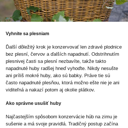
Vyhnite sa plesniam
Ďalší dôležitý krok je konzervovať len zdravé plodnice
bez plesní, červov a ďalších napadnutí. Odstrihnutím
plesnivej časti sa plesní nezbavíte, takže takto
napadnuté huby radšej hneď vyhoďte. Nikdy nesušte
ani príliš mokré huby, ako sú babky. Práve tie sú
často napadnuté plesňou, ktorá možno ešte nie je ani
viditeľná a nakazí potom aj okolie plátkov.
Ako správne usušiť huby
Najčastejším spôsobom konzervácie húb na zimu je
sušenie a má svoje pravidlá. Tradičný postup začína