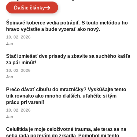
Ďalšie články
Špinavé koberce vedia potrápiť. S touto metódou ho
hravo vyčistíte a bude vyzerať ako nový.
10. 02. 2026
Jan
Stačí zmiešať dve prísady a zbavíte sa suchého kašľa
za pár minút!
10. 02. 2026
Jan
Prečo dávať cibuľu do mrazničky? Vyskúšajte tento
trik rovnako ako mnoho ďalších, uľahčíte si tým
prácu pri varení!
10. 02. 2026
Jan
Celulitída je moje celoživotné trauma, ale teraz sa na
seba rada pozerám do zrkadla. Pomohol mi tento