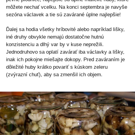
môžete nechať vcelku. Na konci septembra je navyše
sezóna václavek a tie sú zavárané úplne najlepšie!
Ďalej sa hodia všetky hríbovité alebo napríklad lišky,
iné druhy obvykle nemajú dostatočne hutnú
konzistenciu a dlhý var by v kuse neprežili.
Jednodruhovо sa oplatí zavárať iba václavky a lišky,
inak ich pokojne miešajte dokopy. Pred zaváraním je
dôležité huby krátko povariť s kúskom zeleru
(zvýrazní chuť), aby sa zmenšil ich objem.