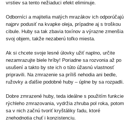
vrstiev sa tento nežiaduci efekt eliminuje.
Odborníci a majitelia malých mrazákov ich odporúčajú
najprv podusiť na kvapke oleja, prípadne aj s troškou
cibule. Huby sa tak zbavia toxínov a výrazne zmenšia
svoj objem, takže nezaberú toľko miesta.
Ak si chcete svoje lesné úlovky užiť naplno, určite
nezamrazujte biele hríby! Poriadne sa rozvonia až po
usušení a takto by ste ich o túto úžasnú vlastnosť
pripravili. Na zmrazenie sa príliš nehodia ani bedle,
ružovky a ďalšie podobné huby – úplne by sa rozpadli.
Dobre zmrazené huby, teda ideálne s použitím funkcie
rýchleho zmrazovania, vydržia zhruba pol roka, potom
sa v nich začnú tvoriť kryštáliky ľadu, ktoré
znehodnotia chuť i konzistenciu.