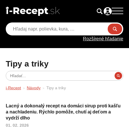
Rozšírené hľadanie
Tipy a triky
i-Recept
Návody
Tipy a triky
Lacný a dokonalý recept na domáci sirup proti kašľu
a nachladeniu. Rýchlo pomôže, chutí aj deťom a
vydrží dlho
01. 02. 2026