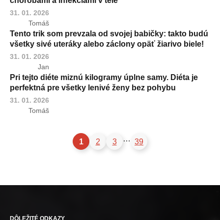
chorobami a infekciami v tele
31. 01. 2026
Tomáš
Tento trik som prevzala od svojej babičky: takto budú
všetky sivé uteráky alebo záclony opäť žiarivo biele!
31. 01. 2026
Jan
Pri tejto diéte miznú kilogramy úplne samy. Diéta je
perfektná pre všetky lenivé ženy bez pohybu
31. 01. 2026
Tomáš
…
1
2
3
39
DÔLEŽITÉ ODKAZY