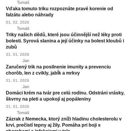
Tomáš
Vďaka tomuto triku rozpoznáte pravé korenie od
falzátu alebo náhrady
01. 02. 2026
Tomáš
Triky našich dědů, které jsou účinnější než léky proti
bolesti. Syrová slanina a její účinky na bolest kloubů i
zubů
31. 01. 2026
Jan
Zaručený trik na posilnenie imunity a prevenciu
chorôb, len z cvikly, jabĺk a mrkvy
31. 01. 2026
Jan
Domáci krém na tvár pre celú rodinu. Odstráni vrásky,
škvrny na pleti a upokojí aj popáleniny
31. 01. 2026
Tomáš
Zázrak z Nemecka, ktorý zníži hladinu cholesterolu v
krvi, prečistí tepny aj žily. Pomáha pri boji s