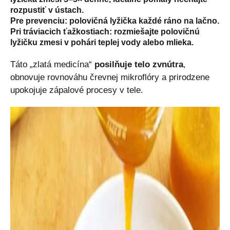
rozpustiť v ústach.
Pre prevenciu:
polovičná lyžička každé ráno na lačno.
Pri tráviacich ťažkostiach:
rozmiešajte polovičnú
lyžičku zmesi v pohári teplej vody alebo mlieka.
Táto „zlatá medicína“
posilňuje telo zvnútra
,
obnovuje rovnováhu črevnej mikroflóry a prirodzene
upokojuje zápalové procesy v tele.