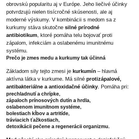
obrovskú popularitu aj v Európe. Jeho liečivé účinky
potvrdzujú nielen tisícročné skúsenosti, ale aj
moderné výskumy. V kombinácii s medom sa z
kurkumy stáva skutočne
silné prírodné
antibiotikum
, ktoré pomáha telu bojovať proti
zápalom, infekciám a oslabenému imunitnému
systému.
Prečo je zmes medu a kurkumy tak účinná
Základom sily tejto zmesi je
kurkumín
– hlavná
aktívna látka v kurkume. Má silné
protizápalové,
antibakteriálne a antioxidačné účinky
. Pomáha pri:
prechladnutí a chrípke,
zápaloch prínosových dutín a hrdla,
oslabenom imunitnom systéme,
bolestiach kĺbov a artritíde,
tráviacich ťažkostiach,
detoxikácii pečene a regenerácii organizmu.