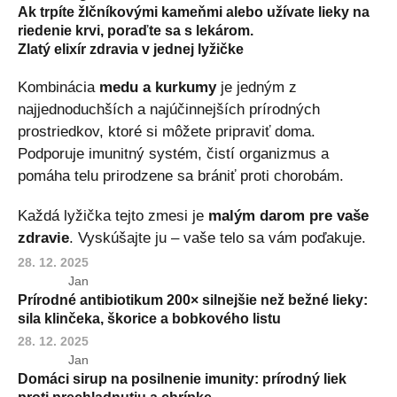
Ak trpíte žlčníkovými kameňmi alebo užívate lieky na
riedenie krvi
, poraďte sa s lekárom.
Zlatý elixír zdravia v jednej lyžičke
Kombinácia
medu a kurkumy
je jedným z
najjednoduchších a najúčinnejších prírodných
prostriedkov, ktoré si môžete pripraviť doma.
Podporuje imunitný systém, čistí organizmus a
pomáha telu prirodzene sa brániť proti chorobám.
Každá lyžička tejto zmesi je
malým darom pre vaše
zdravie
. Vyskúšajte ju – vaše telo sa vám poďakuje.
28. 12. 2025
Jan
Prírodné antibiotikum 200× silnejšie než bežné lieky:
sila klinčeka, škorice a bobkového listu
28. 12. 2025
Jan
Domáci sirup na posilnenie imunity: prírodný liek