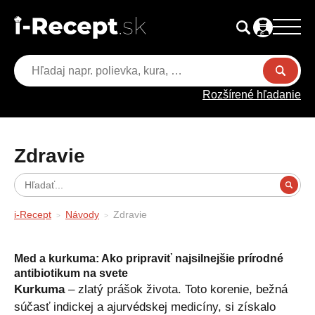
Rozšírené hľadanie
Zdravie
i-Recept
Návody
Zdravie
Med a kurkuma: Ako pripraviť najsilnejšie prírodné
antibiotikum na svete
Kurkuma
– zlatý prášok života. Toto korenie, bežná
súčasť indickej a ajurvédskej medicíny, si získalo