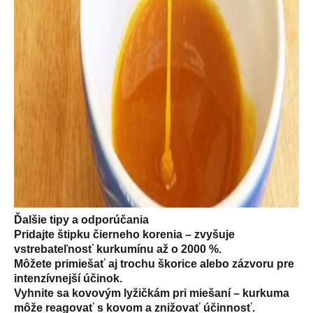
Ďalšie tipy a odporúčania
Pridajte
štipku čierneho korenia
– zvyšuje
vstrebateľnosť kurkumínu až o 2000 %.
Môžete primiešať aj trochu
škorice alebo zázvoru
pre
intenzívnejší účinok.
Vyhnite sa
kovovým lyžičkám
pri miešaní – kurkuma
môže reagovať s kovom a znižovať účinnosť.