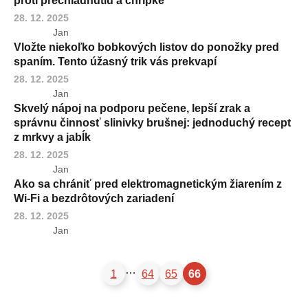
proti prechladnutiu a chrípke
28. 12. 2025
Jan
Vložte niekoľko bobkových listov do ponožky pred
spaním. Tento úžasný trik vás prekvapí
28. 12. 2025
Jan
Skvelý nápoj na podporu pečene, lepší zrak a
správnu činnosť slinivky brušnej: jednoduchý recept
z mrkvy a jabĺk
28. 12. 2025
Jan
Ako sa chrániť pred elektromagnetickým žiarením z
Wi-Fi a bezdrôtových zariadení
28. 12. 2025
Jan
…
1
64
65
66