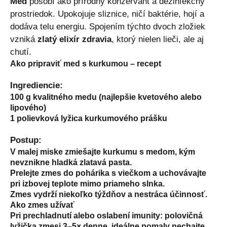
Med
pôsobí ako prírodný konzervant a dezinfekčný
prostriedok. Upokojuje sliznice, ničí baktérie, hojí a
dodáva telu energiu. Spojením týchto dvoch zložiek
vzniká
zlatý elixír zdravia
, ktorý nielen lieči, ale aj
chutí.
Ako pripraviť med s kurkumou – recept
Ingrediencie:
100 g kvalitného medu (najlepšie kvetového alebo
lipového)
1 polievková lyžica kurkumového prášku
Postup:
V malej miske zmiešajte kurkumu s medom, kým
nevznikne hladká zlatavá pasta.
Prelejte zmes do pohárika s viečkom a uchovávajte
pri izbovej teplote mimo priameho slnka.
Zmes vydrží niekoľko týždňov a nestráca účinnosť.
Ako zmes užívať
Pri prechladnutí alebo oslabení imunity:
polovičná
lyžička zmesi 3–5× denne, ideálne pomaly nechajte