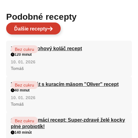
Podobné recepty
Ďalšie recepty
Zdravý tvarohový koláč recept
Bez cukru
120 minút
10. 01. 2026
Tomáš
Fitness šalát s kuracím mäsom "Oliver" recept
Bez cukru
40 minút
10. 01. 2026
Tomáš
Overený domáci recept: Super-zdravé želé kocky
Bez cukru
plné probiotík!
140 minút