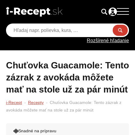
Rozšírené hľadanie
Chuťovka Guacamole: Tento
zázrak z avokáda môžete
mať na stole už za pár minút
i-Recept
Recepty
Chuťovka Guacamole: Tento zázrak z
avokáda môžete mať na stole už za pár minút
Snadné na prípravu