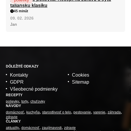
taliansku klasiku
45 minút
09. 02. 2026
Jan
DÔLEŽITÉ ODKAZY
Kontakty
Cookies
GDPR
Sitemap
Všeobecné podmienky
RECEPTY
polievky
torty
chuťovky
NÁVODY
domácnosť
kuchyňa
starostlivosť o telo
pestovanie
varenie
záhrada
zdravie
ČLÁNKY
aktuality
domácnosť
zaujímavosti
zdravie