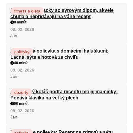
Brokolicové placky so sýrovým dipom, skvele
fitness a diéta
chutia a nepridávajú na váhe recept
0 minút
09. 02. 2026
Jan
Zeleninová polievka s domácimi haluškami:
polievky
Lacná, sýta a hotová za chvíľu
40 minút
09. 02. 2026
Jan
Tvarohový koláč podľa receptu mojej maminky:
dezerty
Poctivá klasika na veľký plech
90 minút
09. 02. 2026
Jan
Minestrone polievka: Recept na zdravú a sýtu
polievky