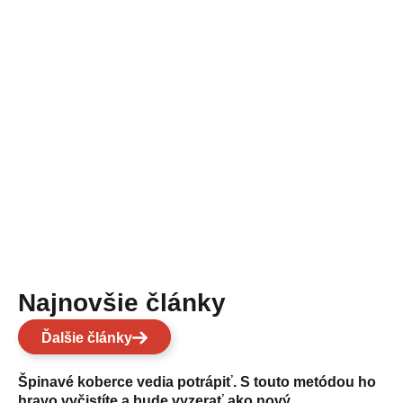
Najnovšie články
Ďalšie články
Špinavé koberce vedia potrápiť. S touto metódou ho
hravo vyčistíte a bude vyzerať ako nový.