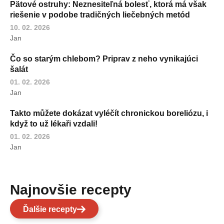
Pätové ostruhy: Neznesiteľná bolesť, ktorá má však
riešenie v podobe tradičných liečebných metód
10. 02. 2026
Jan
Čo so starým chlebom? Priprav z neho vynikajúci
šalát
01. 02. 2026
Jan
Takto můžete dokázat vyléčít chronickou boreliózu, i
když to už lékaři vzdali!
01. 02. 2026
Jan
Najnovšie recepty
Ďalšie recepty