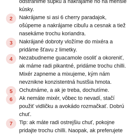
odstránime šupku a nakrájame ho na menšie
kúsky.
Nakrájame si asi 6 cherry paradajok,
ošúpeme a nakrájame cibuľu a cesnak a tiež
nasekáme trochu koriandra.
Nakrájané dobroty vložíme do mixéra a
pridáme šťavu z limetky.
Nezabudneme guacamole osoliť a okoreniť,
ak máme radi pikantné, pridáme trochu chilli.
Mixér zapneme a mixujeme, kým nám
nevznikne konzistentná hustšia hmota.
Ochutnáme, a ak je treba, dochutíme.
Ak nemáte mixér, vôbec to nevadí, stačí
použiť vidličku a avokádo rozmačkať. Dobrú
chuť.
Tip: ak máte radi ostrejšiu chuť, pokojne
pridajte trochu chilli. Naopak, ak preferujete