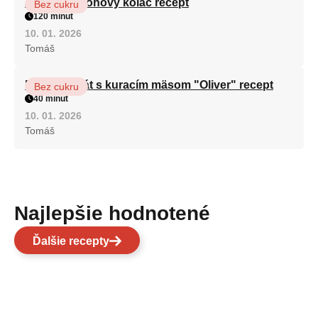
Zdravý tvarohový koláč recept
Bez cukru
120 minút
10. 01. 2026
Tomáš
Fitness šalát s kuracím mäsom "Oliver" recept
Bez cukru
40 minút
10. 01. 2026
Tomáš
Najlepšie hodnotené
Ďalšie recepty