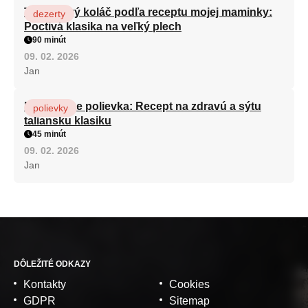
Tvarohový koláč podľa receptu mojej maminky:
dezerty
Poctivá klasika na veľký plech
90 minút
09. 02. 2026
Jan
Minestrone polievka: Recept na zdravú a sýtu
polievky
taliansku klasiku
45 minút
09. 02. 2026
Jan
DÔLEŽITÉ ODKAZY
Kontakty
Cookies
GDPR
Sitemap