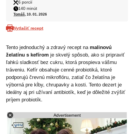
6 porcií
140 minút
Tomáš
, 10. 01. 2026
Vytlačiť recept
Tento jednoduchý a zdravý recept na
malinovú
želatínu s kefírom
je skvelý spôsob, ako si pripraviť
ľahkú sladkosť bez cukru, ktorá prospieva vášmu
tráveniu. Kefír obsahuje cenné probiotiká, ktoré
podporujú črevnú mikroflóru, zatiaľ čo želatína je
výborná pre kĺby, chrupavky a kosti. Tento dezert je
ideálny aj pri užívaní antibiotík, keď je dôležité zvýšiť
príjem probiotík.
Advertisement