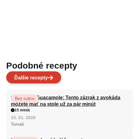
Podobné recepty
Ďalšie recepty
Chuťovka Guacamole: Tento zázrak z avokáda
Bez cukru
môžete mať na stole už za pár minút
15 minút
10. 01. 2026
Tomáš