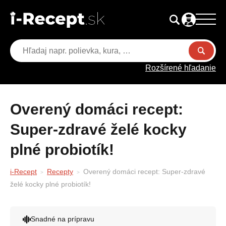
Rozšírené hľadanie
Overený domáci recept:
Super-zdravé želé kocky
plné probiotík!
i-Recept
Recepty
Overený domáci recept: Super-zdravé
želé kocky plné probiotík!
Snadné na prípravu