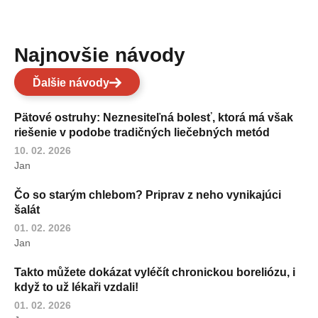
Najnovšie návody
Ďalšie návody
Pätové ostruhy: Neznesiteľná bolesť, ktorá má však
riešenie v podobe tradičných liečebných metód
10. 02. 2026
Jan
Čo so starým chlebom? Priprav z neho vynikajúci
šalát
01. 02. 2026
Jan
Takto můžete dokázat vyléčít chronickou boreliózu, i
když to už lékaři vzdali!
01. 02. 2026