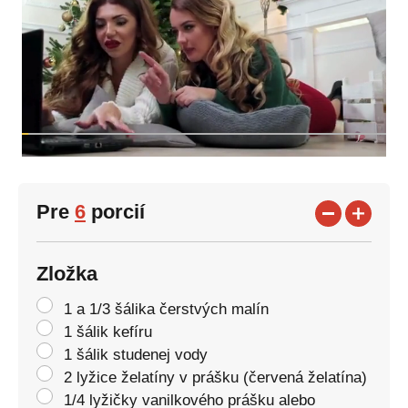
Pre
6
porcií
Zložka
1 a 1/3 šálika čerstvých malín
1 šálik kefíru
1 šálik studenej vody
2 lyžice želatíny v prášku (červená želatína)
1/4 lyžičky vanilkového prášku alebo