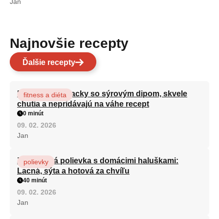
Jan
Najnovšie recepty
Ďalšie recepty
Brokolicové placky so sýrovým dipom, skvele
fitness a diéta
chutia a nepridávajú na váhe recept
0 minút
09. 02. 2026
Jan
Zeleninová polievka s domácimi haluškami:
polievky
Lacná, sýta a hotová za chvíľu
40 minút
09. 02. 2026
Jan