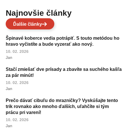
Najnovšie články
Ďalšie články
Špinavé koberce vedia potrápiť. S touto metódou ho
hravo vyčistíte a bude vyzerať ako nový.
10. 02. 2026
Jan
Stačí zmiešať dve prísady a zbavíte sa suchého kašľa
za pár minút!
10. 02. 2026
Jan
Prečo dávať cibuľu do mrazničky? Vyskúšajte tento
trik rovnako ako mnoho ďalších, uľahčíte si tým
prácu pri varení!
10. 02. 2026
Jan