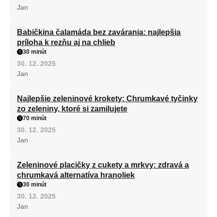
Jan
Babičkina čalamáda bez zavárania: najlepšia
príloha k rezňu aj na chlieb
30 minút
30. 12. 2025
Jan
Najlepšie zeleninové krokety: Chrumkavé tyčinky
zo zeleniny, ktoré si zamilujete
70 minút
30. 12. 2025
Jan
Zeleninové placičky z cukety a mrkvy: zdravá a
chrumkavá alternatíva hranoliek
30 minút
30. 12. 2025
Jan