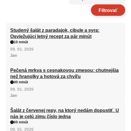
Filtrovať
Studený šalát z paradajok, cibule a syra:
Osviežujúci letný recept za pár minút
10 minút
09. 01. 2026
Jan
Pečená mrkva s cesnakovou zmesou: chutnejšia
než hranolky a hotová za chvíľu
40 minút
09. 01. 2026
Jan
Šalát z červenej repy, na ktorý nedám dopustiť. U
nás je celú zimu číslo jedna
60 minút
09. 01. 2026