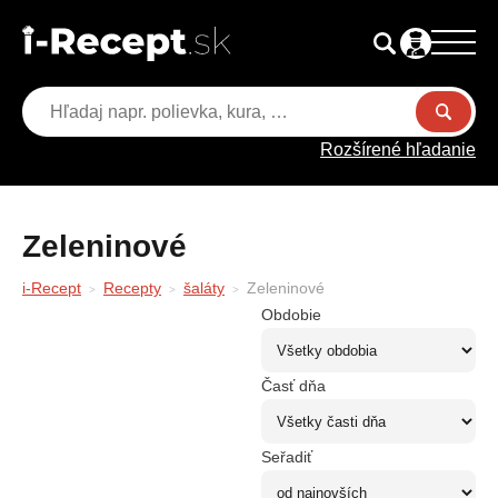
Rozšírené hľadanie
Zeleninové
i-Recept
Recepty
šaláty
Zeleninové
Obdobie
Časť dňa
Seřadiť