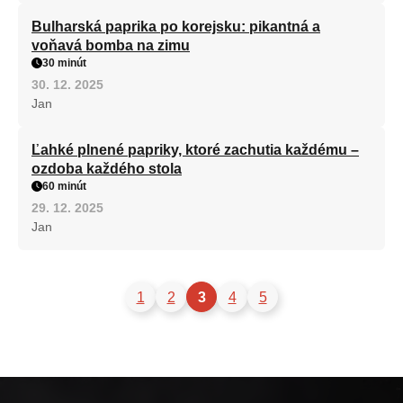
Bulharská paprika po korejsku: pikantná a
voňavá bomba na zimu
30 minút
30. 12. 2025
Jan
Ľahké plnené papriky, ktoré zachutia každému –
ozdoba každého stola
60 minút
29. 12. 2025
Jan
1
2
3
4
5