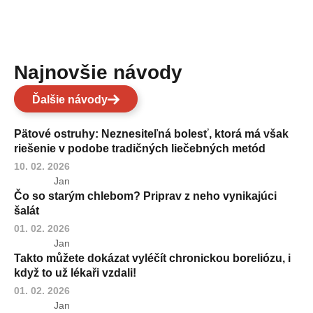
Najnovšie návody
Ďalšie návody
Pätové ostruhy: Neznesiteľná bolesť, ktorá má však
riešenie v podobe tradičných liečebných metód
10. 02. 2026
Jan
Čo so starým chlebom? Priprav z neho vynikajúci
šalát
01. 02. 2026
Jan
Takto můžete dokázat vyléčít chronickou boreliózu, i
když to už lékaři vzdali!
01. 02. 2026
Jan