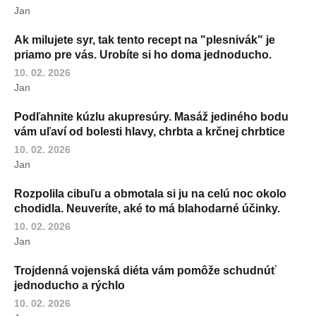
Jan
Ak milujete syr, tak tento recept na "plesnivák" je
priamo pre vás. Urobíte si ho doma jednoducho.
10. 02. 2026
Jan
Podľahnite kúzlu akupresúry. Masáž jediného bodu
vám uľaví od bolesti hlavy, chrbta a krčnej chrbtice
10. 02. 2026
Jan
Rozpolila cibuľu a obmotala si ju na celú noc okolo
chodidla. Neuveríte, aké to má blahodarné účinky.
10. 02. 2026
Jan
Trojdenná vojenská diéta vám pomôže schudnúť
jednoducho a rýchlo
10. 02. 2026