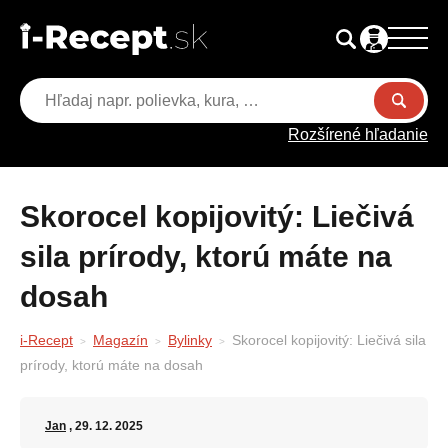
Rozšírené hľadanie
Skorocel kopijovitý: Liečivá
sila prírody, ktorú máte na
dosah
i-Recept
Magazín
Bylinky
Skorocel kopijovitý: Liečivá sila
prírody, ktorú máte na dosah
Jan
, 29. 12. 2025