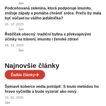
Jan
Podceňovaná zelenina, ktorá podporuje imunitu,
znižuje zápaly a pomáha chrániť srdce. Prečo by mala
byť súčasťou vášho jedálnička?
28. 12. 2025
Jan
Řebříček obecný: tradiční bylina s překvapivými
účinky na trávení, imunitu i ženské zdraví
28. 12. 2025
Jan
Najnovšie články
Ďalšie články
Špinavé koberce vedia potrápiť. S touto metódou ho
hravo vyčistíte a bude vyzerať ako nový.
10. 02. 2026
Jan