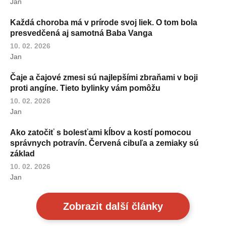
Jan
Každá choroba má v prírode svoj liek. O tom bola
presvedčená aj samotná Baba Vanga
10. 02. 2026
Jan
Čaje a čajové zmesi sú najlepšími zbraňami v boji
proti angíne. Tieto bylinky vám pomôžu
10. 02. 2026
Jan
Ako zatočiť s bolesťami kĺbov a kostí pomocou
správnych potravín. Červená cibuľa a zemiaky sú
základ
10. 02. 2026
Jan
Zobrazit další články