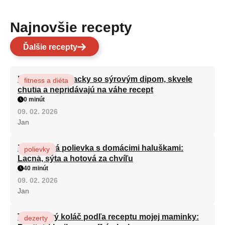
Najnovšie recepty
Ďalšie recepty
Brokolicové placky so sýrovým dipom, skvele
fitness a diéta
chutia a nepridávajú na váhe recept
0 minút
09. 02. 2026
Jan
Zeleninová polievka s domácimi haluškami:
polievky
Lacná, sýta a hotová za chvíľu
40 minút
09. 02. 2026
Jan
Tvarohový koláč podľa receptu mojej maminky:
dezerty