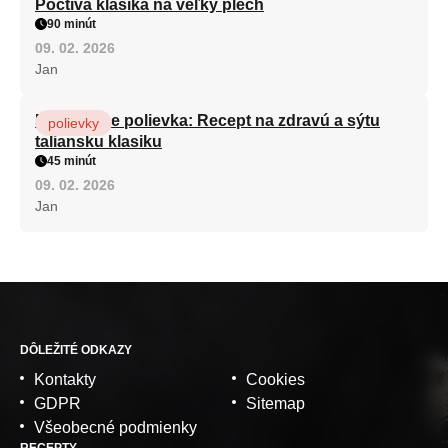
Poctivá klasika na veľký plech
90 minút
09. 02. 2026
Jan
Minestrone polievka: Recept na zdravú a sýtu
polievky
taliansku klasiku
45 minút
09. 02. 2026
Jan
DÔLEŽITÉ ODKAZY
Kontakty
Cookies
GDPR
Sitemap
Všeobecné podmienky