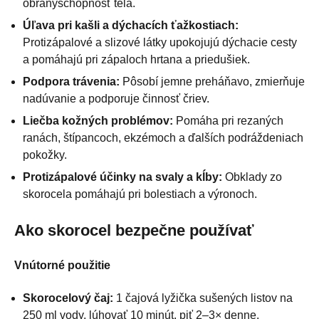
obranyschopnosť tela.
Úľava pri kašli a dýchacích ťažkostiach:
Protizápalové a slizové látky upokojujú dýchacie cesty
a pomáhajú pri zápaloch hrtana a priedušiek.
Podpora trávenia:
Pôsobí jemne preháňavo, zmierňuje
nadúvanie a podporuje činnosť čriev.
Liečba kožných problémov:
Pomáha pri rezaných
ranách, štípancoch, ekzémoch a ďalších podráždeniach
pokožky.
Protizápalové účinky na svaly a kĺby:
Obklady zo
skorocela pomáhajú pri bolestiach a výronoch.
Ako skorocel bezpečne používať
Vnútorné použitie
Skorocelový čaj:
1 čajová lyžička sušených listov na
250 ml vody, lúhovať 10 minút, piť 2–3× denne.